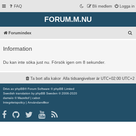
FAQ
Bli medlem
Logga in
FORUM.M.NU
S
Forumindex
ö
Information
k
Du kan inte söka just nu. Försök igen om 8 sekunder.
Ta bort alla kakor
Alla tidsangivelser är UTC+02:00 UTC+2
Drivs av
phpBB
® Forum Software © phpBB Limited
Swedish translation by
phpBB Sweden
© 2006-2020
damaïo ©
Mazeltof
|
cabot
Integritetspolicy
|
Användarvillkor