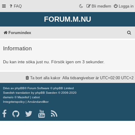
FAQ
Bli medlem
Logga in
FORUM.M.NU
S
Forumindex
ö
Information
k
Du kan inte söka just nu. Försök igen om 3 sekunder.
Ta bort alla kakor
Alla tidsangivelser är UTC+02:00 UTC+2
Drivs av
phpBB
® Forum Software © phpBB Limited
Swedish translation by
phpBB Sweden
© 2006-2020
damaïo ©
Mazeltof
|
cabot
Integritetspolicy
|
Användarvillkor