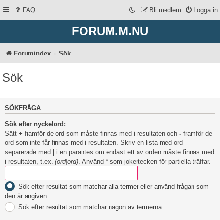
FAQ
Bli medlem
Logga in
FORUM.M.NU
Forumindex
Sök
Sök
SÖKFRÅGA
Sök efter nyckelord:
Sätt
+
framför de ord som måste finnas med i resultaten och
-
framför de
ord som inte får finnas med i resultaten. Skriv en lista med ord
separerade med
|
i en parantes om endast ett av orden måste finnas med
i resultaten, t.ex.
(ord|ord)
. Använd * som jokertecken för partiella träffar.
Sök efter resultat som matchar alla termer eller använd frågan som
den är angiven
Sök efter resultat som matchar någon av termerna