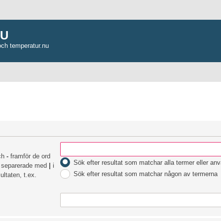
NU
och temperatur.nu
och
-
framför de ord
Sök efter resultat som matchar alla termer eller an
rd separerade med
|
i
Sök efter resultat som matchar någon av termerna
ltaten, t.ex.