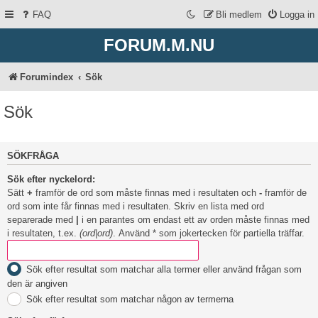
FAQ
Bli medlem
Logga in
FORUM.M.NU
Forumindex
Sök
Sök
SÖKFRÅGA
Sök efter nyckelord:
Sätt
+
framför de ord som måste finnas med i resultaten och
-
framför de
ord som inte får finnas med i resultaten. Skriv en lista med ord
separerade med
|
i en parantes om endast ett av orden måste finnas med
i resultaten, t.ex.
(ord|ord)
. Använd * som jokertecken för partiella träffar.
Sök efter resultat som matchar alla termer eller använd frågan som
den är angiven
Sök efter resultat som matchar någon av termerna