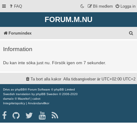
FAQ
Bli medlem
Logga in
FORUM.M.NU
S
Forumindex
ö
Information
k
Du kan inte söka just nu. Försök igen om 7 sekunder.
Ta bort alla kakor
Alla tidsangivelser är UTC+02:00 UTC+2
Drivs av
phpBB
® Forum Software © phpBB Limited
Swedish translation by
phpBB Sweden
© 2006-2020
damaïo ©
Mazeltof
|
cabot
Integritetspolicy
|
Användarvillkor