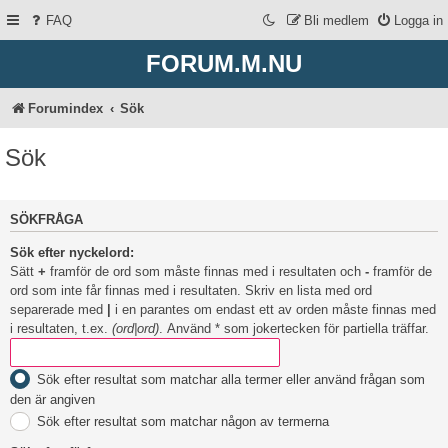
FAQ
Bli medlem
Logga in
FORUM.M.NU
Forumindex
Sök
Sök
SÖKFRÅGA
Sök efter nyckelord:
Sätt
+
framför de ord som måste finnas med i resultaten och
-
framför de
ord som inte får finnas med i resultaten. Skriv en lista med ord
separerade med
|
i en parantes om endast ett av orden måste finnas med
i resultaten, t.ex.
(ord|ord)
. Använd * som jokertecken för partiella träffar.
Sök efter resultat som matchar alla termer eller använd frågan som
den är angiven
Sök efter resultat som matchar någon av termerna