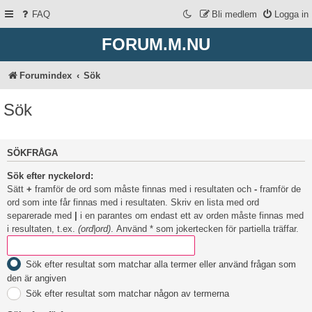
FAQ
Bli medlem
Logga in
FORUM.M.NU
Forumindex
Sök
Sök
SÖKFRÅGA
Sök efter nyckelord:
Sätt
+
framför de ord som måste finnas med i resultaten och
-
framför de
ord som inte får finnas med i resultaten. Skriv en lista med ord
separerade med
|
i en parantes om endast ett av orden måste finnas med
i resultaten, t.ex.
(ord|ord)
. Använd * som jokertecken för partiella träffar.
Sök efter resultat som matchar alla termer eller använd frågan som
den är angiven
Sök efter resultat som matchar någon av termerna