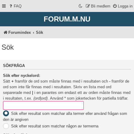
FAQ
Bli medlem
Logga in
FORUM.M.NU
Forumindex
Sök
Sök
SÖKFRÅGA
Sök efter nyckelord:
Sätt
+
framför de ord som måste finnas med i resultaten och
-
framför de
ord som inte får finnas med i resultaten. Skriv en lista med ord
separerade med
|
i en parantes om endast ett av orden måste finnas med
i resultaten, t.ex.
(ord|ord)
. Använd * som jokertecken för partiella träffar.
Sök efter resultat som matchar alla termer eller använd frågan som
den är angiven
Sök efter resultat som matchar någon av termerna