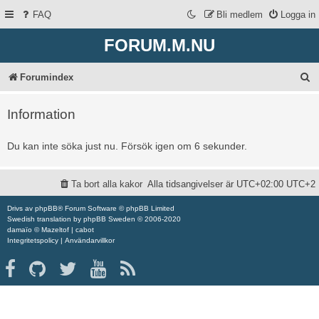
FAQ
Bli medlem
Logga in
FORUM.M.NU
S
Forumindex
ö
Information
k
Du kan inte söka just nu. Försök igen om 6 sekunder.
Ta bort alla kakor
Alla tidsangivelser är UTC+02:00 UTC+2
Drivs av
phpBB
® Forum Software © phpBB Limited
Swedish translation by
phpBB Sweden
© 2006-2020
damaïo ©
Mazeltof
|
cabot
Integritetspolicy
|
Användarvillkor