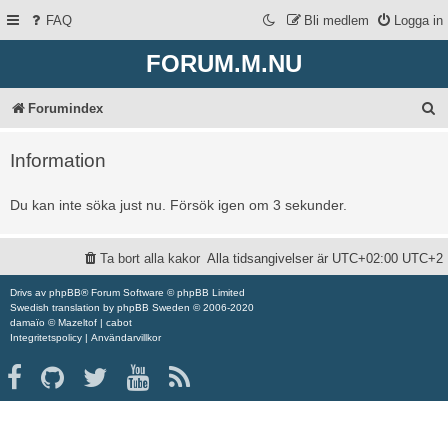
FAQ
Bli medlem
Logga in
FORUM.M.NU
S
Forumindex
ö
Information
k
Du kan inte söka just nu. Försök igen om 3 sekunder.
Ta bort alla kakor
Alla tidsangivelser är UTC+02:00 UTC+2
Drivs av
phpBB
® Forum Software © phpBB Limited
Swedish translation by
phpBB Sweden
© 2006-2020
damaïo ©
Mazeltof
|
cabot
Integritetspolicy
|
Användarvillkor