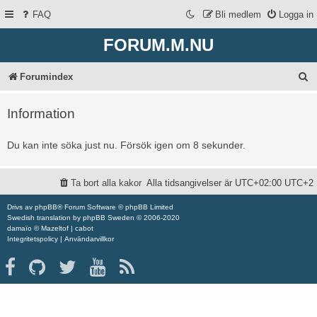
FAQ
Bli medlem
Logga in
FORUM.M.NU
S
Forumindex
ö
Information
k
Du kan inte söka just nu. Försök igen om 8 sekunder.
Ta bort alla kakor
Alla tidsangivelser är UTC+02:00 UTC+2
Drivs av
phpBB
® Forum Software © phpBB Limited
Swedish translation by
phpBB Sweden
© 2006-2020
damaïo ©
Mazeltof
|
cabot
Integritetspolicy
|
Användarvillkor