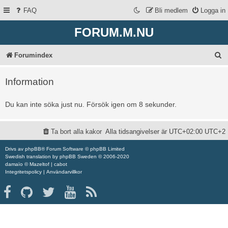
FAQ
Bli medlem
Logga in
FORUM.M.NU
S
Forumindex
ö
Information
k
Du kan inte söka just nu. Försök igen om 8 sekunder.
Ta bort alla kakor
Alla tidsangivelser är UTC+02:00 UTC+2
Drivs av
phpBB
® Forum Software © phpBB Limited
Swedish translation by
phpBB Sweden
© 2006-2020
damaïo ©
Mazeltof
|
cabot
Integritetspolicy
|
Användarvillkor