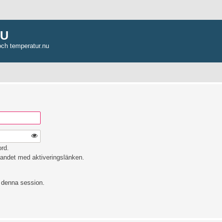
NU
och temperatur.nu
ord.
andet med aktiveringslänken.
e denna session.