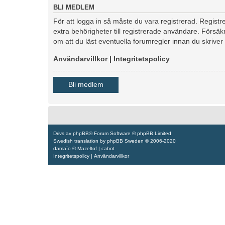
BLI MEDLEM
För att logga in så måste du vara registrerad. Regis
extra behörigheter till registrerade användare. Försäkr
om att du läst eventuella forumregler innan du skriver
Användarvillkor
|
Integritetspolicy
Bli medlem
Drivs av
phpBB
® Forum Software © phpBB Limited
Swedish translation by
phpBB Sweden
© 2006-2020
damaïo ©
Mazeltof
|
cabot
Integritetspolicy
|
Användarvillkor