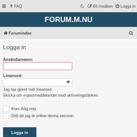
FAQ
Bli medlem
Logga in
FORUM.M.NU
S
Forumindex
ö
Logga in
k
Användarnamn:
Lösenord:
Jag har glömt mitt lösenord.
Skicka om e-postmeddelandet med aktiveringslänken.
Kom ihåg mig
Dölj att jag är online denna session.