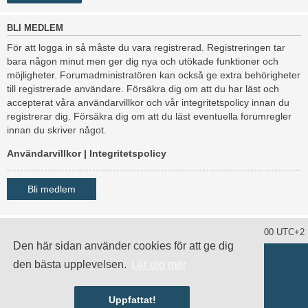
BLI MEDLEM
För att logga in så måste du vara registrerad. Registreringen tar
bara någon minut men ger dig nya och utökade funktioner och
möjligheter. Forumadministratören kan också ge extra behörigheter
till registrerade användare. Försäkra dig om att du har läst och
accepterat våra användarvillkor och vår integritetspolicy innan du
registrerar dig. Försäkra dig om att du läst eventuella forumregler
innan du skriver något.
Användarvillkor
|
Integritetspolicy
Bli medlem
Ta bort alla kakor
Alla tidsangivelser är UTC+02:00 UTC+2
Den här sidan använder cookies för att ge dig
Drivs av
phpBB
® Forum Software © phpBB Limited
den bästa upplevelsen.
Lär dig mer
Swedish translation by
phpBB Sweden
© 2006-2020
damaïo ©
Mazeltof
|
cabot
Integritetspolicy
|
Användarvillkor
Uppfattat!