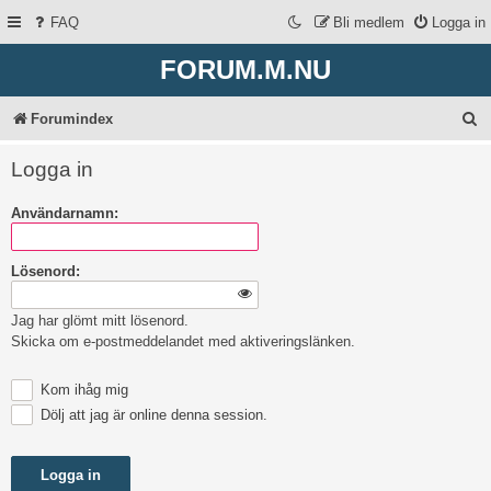
FAQ
Bli medlem
Logga in
FORUM.M.NU
S
Forumindex
ö
Logga in
k
Användarnamn:
Lösenord:
Jag har glömt mitt lösenord.
Skicka om e-postmeddelandet med aktiveringslänken.
Kom ihåg mig
Dölj att jag är online denna session.