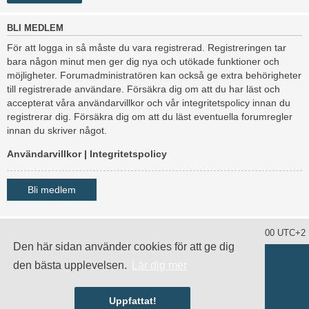
BLI MEDLEM
För att logga in så måste du vara registrerad. Registreringen tar
bara någon minut men ger dig nya och utökade funktioner och
möjligheter. Forumadministratören kan också ge extra behörigheter
till registrerade användare. Försäkra dig om att du har läst och
accepterat våra användarvillkor och vår integritetspolicy innan du
registrerar dig. Försäkra dig om att du läst eventuella forumregler
innan du skriver något.
Användarvillkor
|
Integritetspolicy
Bli medlem
Ta bort alla kakor
Alla tidsangivelser är UTC+02:00 UTC+2
Den här sidan använder cookies för att ge dig
Drivs av
phpBB
® Forum Software © phpBB Limited
den bästa upplevelsen.
Lär dig mer
Swedish translation by
phpBB Sweden
© 2006-2020
damaïo ©
Mazeltof
|
cabot
Integritetspolicy
|
Användarvillkor
Uppfattat!