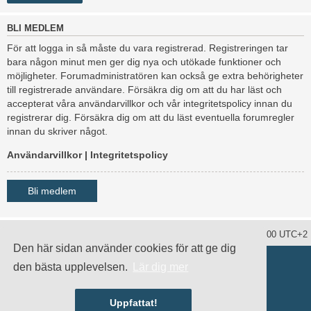
BLI MEDLEM
För att logga in så måste du vara registrerad. Registreringen tar
bara någon minut men ger dig nya och utökade funktioner och
möjligheter. Forumadministratören kan också ge extra behörigheter
till registrerade användare. Försäkra dig om att du har läst och
accepterat våra användarvillkor och vår integritetspolicy innan du
registrerar dig. Försäkra dig om att du läst eventuella forumregler
innan du skriver något.
Användarvillkor
|
Integritetspolicy
Bli medlem
Ta bort alla kakor
Alla tidsangivelser är UTC+02:00 UTC+2
Den här sidan använder cookies för att ge dig
Drivs av
phpBB
® Forum Software © phpBB Limited
den bästa upplevelsen.
Lär dig mer
Swedish translation by
phpBB Sweden
© 2006-2020
damaïo ©
Mazeltof
|
cabot
Integritetspolicy
|
Användarvillkor
Uppfattat!