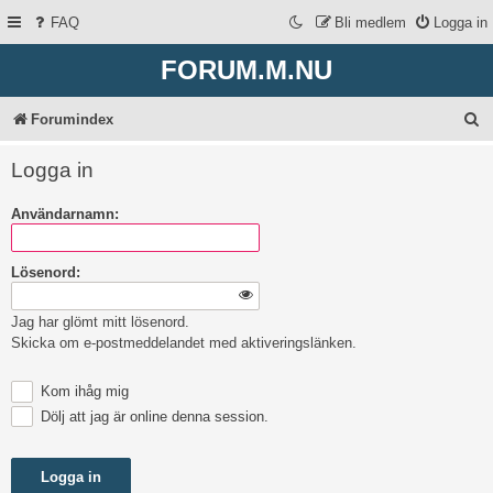
FAQ
Bli medlem
Logga in
FORUM.M.NU
S
Forumindex
ö
Logga in
k
Användarnamn:
Lösenord:
Jag har glömt mitt lösenord.
Skicka om e-postmeddelandet med aktiveringslänken.
Kom ihåg mig
Dölj att jag är online denna session.