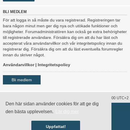
BLI MEDLEM
För att logga in så måste du vara registrerad. Registreringen tar
bara någon minut men ger dig nya och utökade funktioner och
möjligheter. Forumadministratören kan också ge extra behörigheter
till registrerade användare. Försäkra dig om att du har läst och
accepterat våra användarvillkor och vår integritetspolicy innan du
registrerar dig. Försäkra dig om att du läst eventuella forumregler
innan du skriver något.
Användarvillkor
|
Integritetspolicy
Bli medlem
Ta bort alla kakor
Alla tidsangivelser är UTC+02:00 UTC+2
Den här sidan använder cookies för att ge dig
Drivs av
phpBB
® Forum Software © phpBB Limited
den bästa upplevelsen.
Lär dig mer
Swedish translation by
phpBB Sweden
© 2006-2020
damaïo ©
Mazeltof
|
cabot
Integritetspolicy
|
Användarvillkor
Uppfattat!