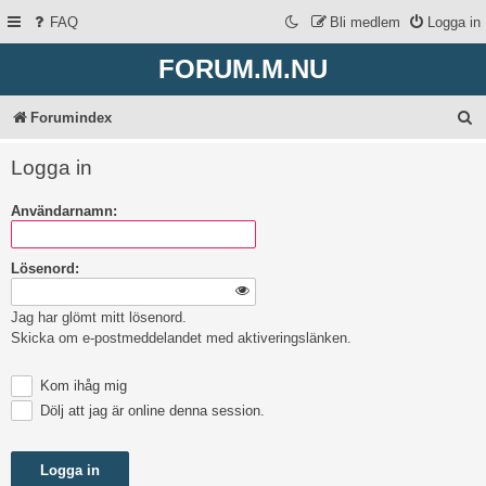
FAQ
Bli medlem
Logga in
FORUM.M.NU
S
Forumindex
ö
Logga in
k
Användarnamn:
Lösenord:
Jag har glömt mitt lösenord.
Skicka om e-postmeddelandet med aktiveringslänken.
Kom ihåg mig
Dölj att jag är online denna session.