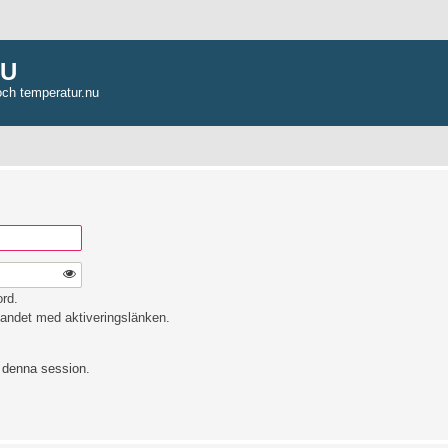
NU
och temperatur.nu
ord.
andet med aktiveringslänken.
e denna session.