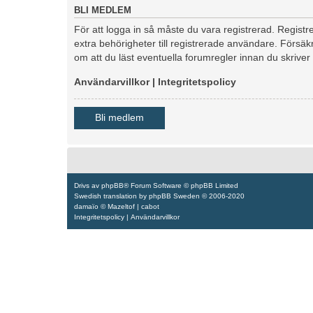
BLI MEDLEM
För att logga in så måste du vara registrerad. Regis
extra behörigheter till registrerade användare. Försäkr
om att du läst eventuella forumregler innan du skriver
Användarvillkor
|
Integritetspolicy
Bli medlem
Drivs av
phpBB
® Forum Software © phpBB Limited
Swedish translation by
phpBB Sweden
© 2006-2020
damaïo ©
Mazeltof
|
cabot
Integritetspolicy
|
Användarvillkor