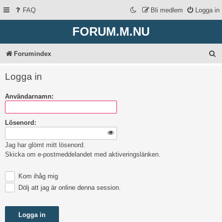
FAQ
Bli medlem
Logga in
FORUM.M.NU
S
Forumindex
ö
Logga in
k
Användarnamn:
Lösenord:
Jag har glömt mitt lösenord.
Skicka om e-postmeddelandet med aktiveringslänken.
Kom ihåg mig
Dölj att jag är online denna session.