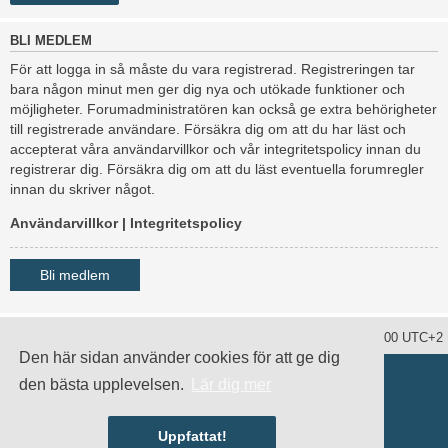
BLI MEDLEM
För att logga in så måste du vara registrerad. Registreringen tar
bara någon minut men ger dig nya och utökade funktioner och
möjligheter. Forumadministratören kan också ge extra behörigheter
till registrerade användare. Försäkra dig om att du har läst och
accepterat våra användarvillkor och vår integritetspolicy innan du
registrerar dig. Försäkra dig om att du läst eventuella forumregler
innan du skriver något.
Användarvillkor
|
Integritetspolicy
Bli medlem
Ta bort alla kakor
Alla tidsangivelser är UTC+02:00 UTC+2
Den här sidan använder cookies för att ge dig
Drivs av
phpBB
® Forum Software © phpBB Limited
den bästa upplevelsen.
Lär dig mer
Swedish translation by
phpBB Sweden
© 2006-2020
damaïo ©
Mazeltof
|
cabot
Integritetspolicy
|
Användarvillkor
Uppfattat!