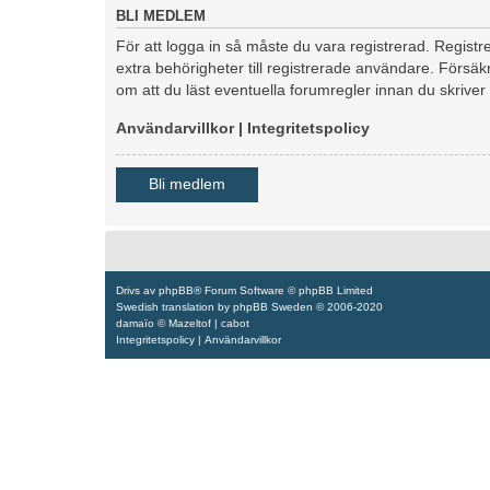
BLI MEDLEM
För att logga in så måste du vara registrerad. Regis
extra behörigheter till registrerade användare. Försäkr
om att du läst eventuella forumregler innan du skriver
Användarvillkor
|
Integritetspolicy
Bli medlem
Drivs av
phpBB
® Forum Software © phpBB Limited
Swedish translation by
phpBB Sweden
© 2006-2020
damaïo ©
Mazeltof
|
cabot
Integritetspolicy
|
Användarvillkor