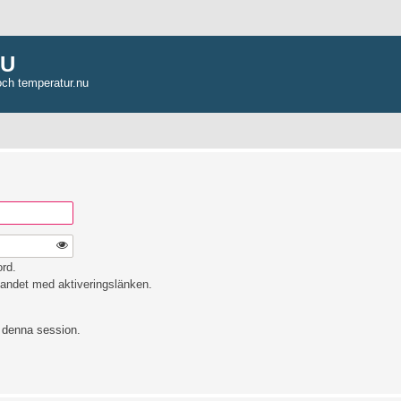
NU
och temperatur.nu
ord.
andet med aktiveringslänken.
e denna session.