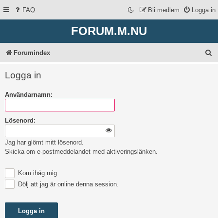
FAQ
Bli medlem
Logga in
FORUM.M.NU
S
Forumindex
ö
Logga in
k
Användarnamn:
Lösenord:
Jag har glömt mitt lösenord.
Skicka om e-postmeddelandet med aktiveringslänken.
Kom ihåg mig
Dölj att jag är online denna session.