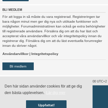
BLI MEDLEM
För att logga in så måste du vara registrerad. Registreringen tar
bara någon minut men ger dig nya och utökade funktioner och
möjligheter. Forumadministratören kan också ge extra behörigheter
till registrerade användare. Försäkra dig om att du har läst och
accepterat våra användarvillkor och vår integritetspolicy innan du
registrerar dig. Försäkra dig om att du läst eventuella forumregler
innan du skriver något.
Användarvillkor
|
Integritetspolicy
Bli medlem
Ta bort alla kakor
Alla tidsangivelser är UTC+02:00 UTC+2
Den här sidan använder cookies för att ge dig
Drivs av
phpBB
® Forum Software © phpBB Limited
den bästa upplevelsen.
Lär dig mer
Swedish translation by
phpBB Sweden
© 2006-2020
damaïo ©
Mazeltof
|
cabot
Integritetspolicy
|
Användarvillkor
Uppfattat!