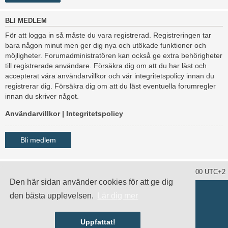
BLI MEDLEM
För att logga in så måste du vara registrerad. Registreringen tar
bara någon minut men ger dig nya och utökade funktioner och
möjligheter. Forumadministratören kan också ge extra behörigheter
till registrerade användare. Försäkra dig om att du har läst och
accepterat våra användarvillkor och vår integritetspolicy innan du
registrerar dig. Försäkra dig om att du läst eventuella forumregler
innan du skriver något.
Användarvillkor
|
Integritetspolicy
Bli medlem
Ta bort alla kakor
Alla tidsangivelser är UTC+02:00 UTC+2
Den här sidan använder cookies för att ge dig
Drivs av
phpBB
® Forum Software © phpBB Limited
den bästa upplevelsen.
Lär dig mer
Swedish translation by
phpBB Sweden
© 2006-2020
damaïo ©
Mazeltof
|
cabot
Integritetspolicy
|
Användarvillkor
Uppfattat!