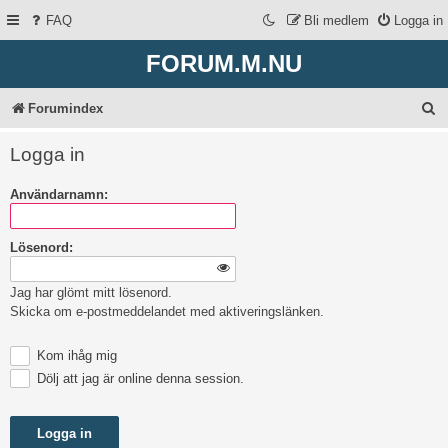
FAQ
Bli medlem
Logga in
FORUM.M.NU
S
Forumindex
ö
Logga in
k
Användarnamn:
Lösenord:
Jag har glömt mitt lösenord.
Skicka om e-postmeddelandet med aktiveringslänken.
Kom ihåg mig
Dölj att jag är online denna session.