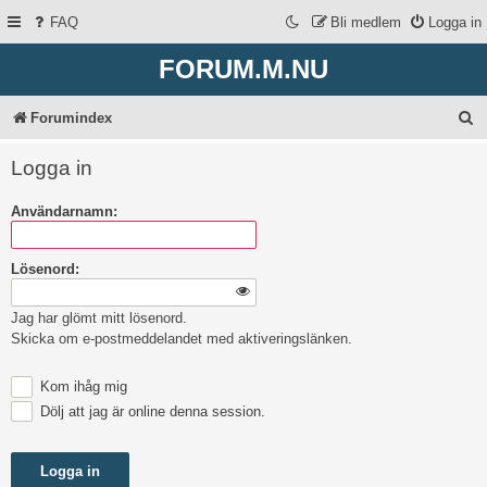
FAQ
Bli medlem
Logga in
FORUM.M.NU
S
Forumindex
ö
Logga in
k
Användarnamn:
Lösenord:
Jag har glömt mitt lösenord.
Skicka om e-postmeddelandet med aktiveringslänken.
Kom ihåg mig
Dölj att jag är online denna session.