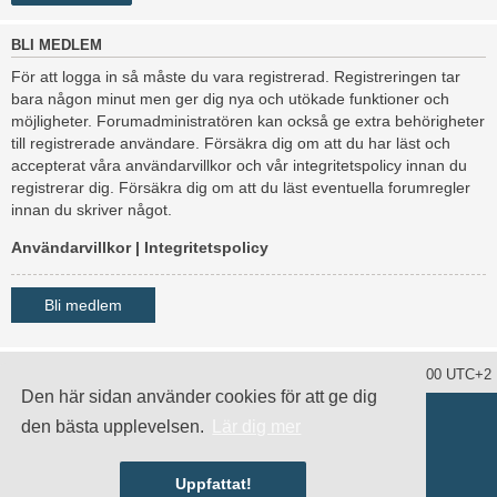
BLI MEDLEM
För att logga in så måste du vara registrerad. Registreringen tar
bara någon minut men ger dig nya och utökade funktioner och
möjligheter. Forumadministratören kan också ge extra behörigheter
till registrerade användare. Försäkra dig om att du har läst och
accepterat våra användarvillkor och vår integritetspolicy innan du
registrerar dig. Försäkra dig om att du läst eventuella forumregler
innan du skriver något.
Användarvillkor
|
Integritetspolicy
Bli medlem
Ta bort alla kakor
Alla tidsangivelser är UTC+02:00 UTC+2
Den här sidan använder cookies för att ge dig
Drivs av
phpBB
® Forum Software © phpBB Limited
den bästa upplevelsen.
Lär dig mer
Swedish translation by
phpBB Sweden
© 2006-2020
damaïo ©
Mazeltof
|
cabot
Integritetspolicy
|
Användarvillkor
Uppfattat!