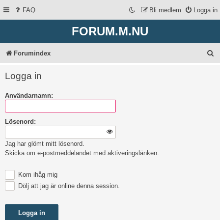
FAQ
Bli medlem
Logga in
FORUM.M.NU
S
Forumindex
ö
Logga in
k
Användarnamn:
Lösenord:
Jag har glömt mitt lösenord.
Skicka om e-postmeddelandet med aktiveringslänken.
Kom ihåg mig
Dölj att jag är online denna session.