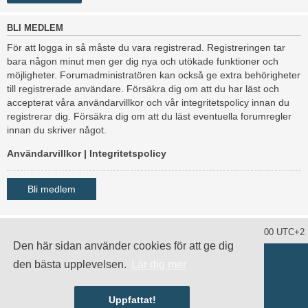
BLI MEDLEM
För att logga in så måste du vara registrerad. Registreringen tar
bara någon minut men ger dig nya och utökade funktioner och
möjligheter. Forumadministratören kan också ge extra behörigheter
till registrerade användare. Försäkra dig om att du har läst och
accepterat våra användarvillkor och vår integritetspolicy innan du
registrerar dig. Försäkra dig om att du läst eventuella forumregler
innan du skriver något.
Användarvillkor
|
Integritetspolicy
Bli medlem
Ta bort alla kakor
Alla tidsangivelser är UTC+02:00 UTC+2
Den här sidan använder cookies för att ge dig
Drivs av
phpBB
® Forum Software © phpBB Limited
den bästa upplevelsen.
Lär dig mer
Swedish translation by
phpBB Sweden
© 2006-2020
damaïo ©
Mazeltof
|
cabot
Integritetspolicy
|
Användarvillkor
Uppfattat!