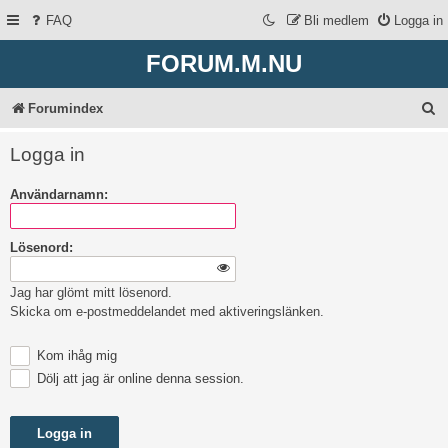
FAQ
Bli medlem
Logga in
FORUM.M.NU
S
Forumindex
ö
Logga in
k
Användarnamn:
Lösenord:
Jag har glömt mitt lösenord.
Skicka om e-postmeddelandet med aktiveringslänken.
Kom ihåg mig
Dölj att jag är online denna session.