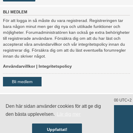
BLI MEDLEM
För att logga in så måste du vara registrerad. Registreringen tar
bara någon minut men ger dig nya och utökade funktioner och
möjligheter. Forumadministratören kan också ge extra behörigheter
till registrerade användare. Försäkra dig om att du har läst och
accepterat våra användarvillkor och vår integritetspolicy innan du
registrerar dig. Försäkra dig om att du läst eventuella forumregler
innan du skriver något.
Användarvillkor
|
Integritetspolicy
Bli medlem
Ta bort alla kakor
Alla tidsangivelser är UTC+02:00 UTC+2
Den här sidan använder cookies för att ge dig
Drivs av
phpBB
® Forum Software © phpBB Limited
den bästa upplevelsen.
Lär dig mer
Swedish translation by
phpBB Sweden
© 2006-2020
damaïo ©
Mazeltof
|
cabot
Integritetspolicy
|
Användarvillkor
Uppfattat!