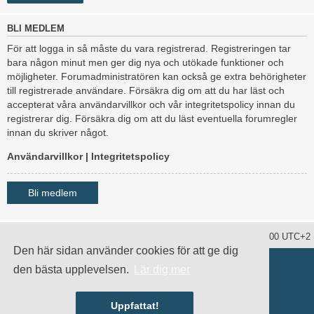
BLI MEDLEM
För att logga in så måste du vara registrerad. Registreringen tar
bara någon minut men ger dig nya och utökade funktioner och
möjligheter. Forumadministratören kan också ge extra behörigheter
till registrerade användare. Försäkra dig om att du har läst och
accepterat våra användarvillkor och vår integritetspolicy innan du
registrerar dig. Försäkra dig om att du läst eventuella forumregler
innan du skriver något.
Användarvillkor
|
Integritetspolicy
Bli medlem
Ta bort alla kakor
Alla tidsangivelser är UTC+02:00 UTC+2
Den här sidan använder cookies för att ge dig
Drivs av
phpBB
® Forum Software © phpBB Limited
den bästa upplevelsen.
Lär dig mer
Swedish translation by
phpBB Sweden
© 2006-2020
damaïo ©
Mazeltof
|
cabot
Integritetspolicy
|
Användarvillkor
Uppfattat!