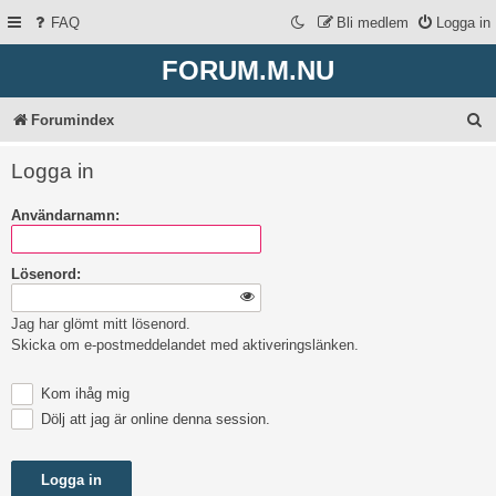
FAQ
Bli medlem
Logga in
FORUM.M.NU
S
Forumindex
ö
Logga in
k
Användarnamn:
Lösenord:
Jag har glömt mitt lösenord.
Skicka om e-postmeddelandet med aktiveringslänken.
Kom ihåg mig
Dölj att jag är online denna session.