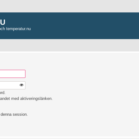
NU
och temperatur.nu
ord.
andet med aktiveringslänken.
e denna session.