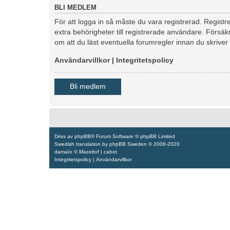
BLI MEDLEM
För att logga in så måste du vara registrerad. Regis
extra behörigheter till registrerade användare. Försäkr
om att du läst eventuella forumregler innan du skriver
Användarvillkor
|
Integritetspolicy
Bli medlem
Drivs av
phpBB
® Forum Software © phpBB Limited
Swedish translation by
phpBB Sweden
© 2006-2020
damaïo ©
Mazeltof
|
cabot
Integritetspolicy
|
Användarvillkor