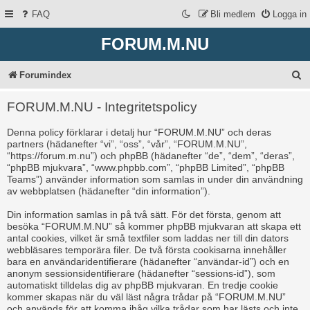
FAQ
Bli medlem
Logga in
FORUM.M.NU
S
Forumindex
ö
FORUM.M.NU - Integritetspolicy
k
Denna policy förklarar i detalj hur “FORUM.M.NU” och deras
partners (hädanefter “vi”, “oss”, “vår”, “FORUM.M.NU”,
“https://forum.m.nu”) och phpBB (hädanefter “de”, “dem”, “deras”,
“phpBB mjukvara”, “www.phpbb.com”, “phpBB Limited”, “phpBB
Teams”) använder information som samlas in under din användning
av webbplatsen (hädanefter “din information”).
Din information samlas in på två sätt. För det första, genom att
besöka “FORUM.M.NU” så kommer phpBB mjukvaran att skapa ett
antal cookies, vilket är små textfiler som laddas ner till din dators
webbläsares temporära filer. De två första cookisarna innehåller
bara en användaridentifierare (hädanefter “användar-id”) och en
anonym sessionsidentifierare (hädanefter “sessions-id”), som
automatiskt tilldelas dig av phpBB mjukvaran. En tredje cookie
kommer skapas när du väl läst några trådar på “FORUM.M.NU”
och används för att komma ihåg vilka trådar som har lästs och inte