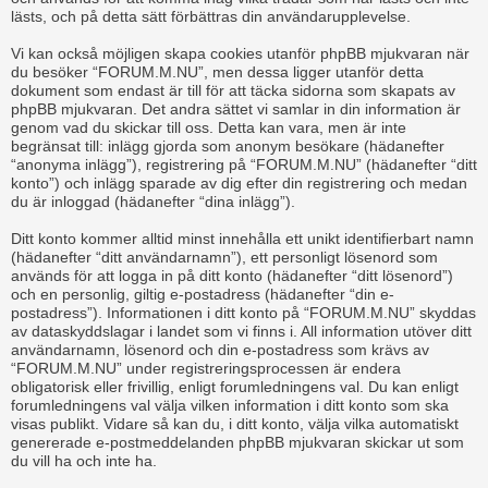
lästs, och på detta sätt förbättras din användarupplevelse.
Vi kan också möjligen skapa cookies utanför phpBB mjukvaran när
du besöker “FORUM.M.NU”, men dessa ligger utanför detta
dokument som endast är till för att täcka sidorna som skapats av
phpBB mjukvaran. Det andra sättet vi samlar in din information är
genom vad du skickar till oss. Detta kan vara, men är inte
begränsat till: inlägg gjorda som anonym besökare (hädanefter
“anonyma inlägg”), registrering på “FORUM.M.NU” (hädanefter “ditt
konto”) och inlägg sparade av dig efter din registrering och medan
du är inloggad (hädanefter “dina inlägg”).
Ditt konto kommer alltid minst innehålla ett unikt identifierbart namn
(hädanefter “ditt användarnamn”), ett personligt lösenord som
används för att logga in på ditt konto (hädanefter “ditt lösenord”)
och en personlig, giltig e-postadress (hädanefter “din e-
postadress”). Informationen i ditt konto på “FORUM.M.NU” skyddas
av dataskyddslagar i landet som vi finns i. All information utöver ditt
användarnamn, lösenord och din e-postadress som krävs av
“FORUM.M.NU” under registreringsprocessen är endera
obligatorisk eller frivillig, enligt forumledningens val. Du kan enligt
forumledningens val välja vilken information i ditt konto som ska
visas publikt. Vidare så kan du, i ditt konto, välja vilka automatiskt
genererade e-postmeddelanden phpBB mjukvaran skickar ut som
du vill ha och inte ha.