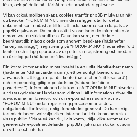
lästs, och på detta sätt förbättras din användarupplevelse.
Vi kan också möjligen skapa cookies utanför phpBB mjukvaran när
du besöker “FORUM.M.NU”, men dessa ligger utanför detta
dokument som endast är till för att täcka sidorna som skapats av
phpBB mjukvaran. Det andra sättet vi samlar in din information är
genom vad du skickar till oss. Detta kan vara, men är inte
begränsat till: inlägg gjorda som anonym besökare (hädanefter
“anonyma inlägg”), registrering på “FORUM.M.NU” (hädanefter “ditt
konto”) och inlägg sparade av dig efter din registrering och medan
du är inloggad (hädanefter “dina inlägg”).
Ditt konto kommer alltid minst innehålla ett unikt identifierbart namn
(hädanefter “ditt användarnamn”), ett personligt lösenord som
används för att logga in på ditt konto (hädanefter “ditt lösenord”)
och en personlig, giltig e-postadress (hädanefter “din e-
postadress”). Informationen i ditt konto på “FORUM.M.NU” skyddas
av dataskyddslagar i landet som vi finns i. All information utöver ditt
användarnamn, lösenord och din e-postadress som krävs av
“FORUM.M.NU” under registreringsprocessen är endera
obligatorisk eller frivillig, enligt forumledningens val. Du kan enligt
forumledningens val välja vilken information i ditt konto som ska
visas publikt. Vidare så kan du, i ditt konto, välja vilka automatiskt
genererade e-postmeddelanden phpBB mjukvaran skickar ut som
du vill ha och inte ha.