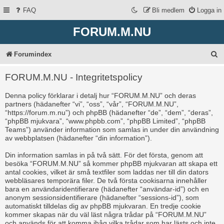
FAQ
Bli medlem
Logga in
FORUM.M.NU
S
Forumindex
ö
FORUM.M.NU - Integritetspolicy
k
Denna policy förklarar i detalj hur “FORUM.M.NU” och deras
partners (hädanefter “vi”, “oss”, “vår”, “FORUM.M.NU”,
“https://forum.m.nu”) och phpBB (hädanefter “de”, “dem”, “deras”,
“phpBB mjukvara”, “www.phpbb.com”, “phpBB Limited”, “phpBB
Teams”) använder information som samlas in under din användning
av webbplatsen (hädanefter “din information”).
Din information samlas in på två sätt. För det första, genom att
besöka “FORUM.M.NU” så kommer phpBB mjukvaran att skapa ett
antal cookies, vilket är små textfiler som laddas ner till din dators
webbläsares temporära filer. De två första cookisarna innehåller
bara en användaridentifierare (hädanefter “användar-id”) och en
anonym sessionsidentifierare (hädanefter “sessions-id”), som
automatiskt tilldelas dig av phpBB mjukvaran. En tredje cookie
kommer skapas när du väl läst några trådar på “FORUM.M.NU”
och används för att komma ihåg vilka trådar som har lästs och inte