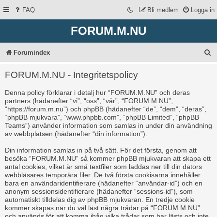
FAQ
Bli medlem
Logga in
FORUM.M.NU
S
Forumindex
ö
FORUM.M.NU - Integritetspolicy
k
Denna policy förklarar i detalj hur “FORUM.M.NU” och deras
partners (hädanefter “vi”, “oss”, “vår”, “FORUM.M.NU”,
“https://forum.m.nu”) och phpBB (hädanefter “de”, “dem”, “deras”,
“phpBB mjukvara”, “www.phpbb.com”, “phpBB Limited”, “phpBB
Teams”) använder information som samlas in under din användning
av webbplatsen (hädanefter “din information”).
Din information samlas in på två sätt. För det första, genom att
besöka “FORUM.M.NU” så kommer phpBB mjukvaran att skapa ett
antal cookies, vilket är små textfiler som laddas ner till din dators
webbläsares temporära filer. De två första cookisarna innehåller
bara en användaridentifierare (hädanefter “användar-id”) och en
anonym sessionsidentifierare (hädanefter “sessions-id”), som
automatiskt tilldelas dig av phpBB mjukvaran. En tredje cookie
kommer skapas när du väl läst några trådar på “FORUM.M.NU”
och används för att komma ihåg vilka trådar som har lästs och inte