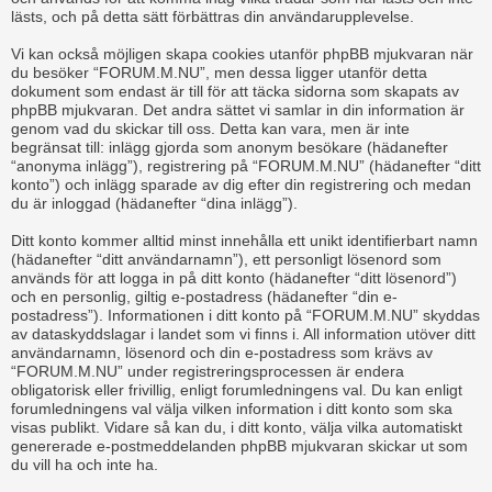
lästs, och på detta sätt förbättras din användarupplevelse.
Vi kan också möjligen skapa cookies utanför phpBB mjukvaran när
du besöker “FORUM.M.NU”, men dessa ligger utanför detta
dokument som endast är till för att täcka sidorna som skapats av
phpBB mjukvaran. Det andra sättet vi samlar in din information är
genom vad du skickar till oss. Detta kan vara, men är inte
begränsat till: inlägg gjorda som anonym besökare (hädanefter
“anonyma inlägg”), registrering på “FORUM.M.NU” (hädanefter “ditt
konto”) och inlägg sparade av dig efter din registrering och medan
du är inloggad (hädanefter “dina inlägg”).
Ditt konto kommer alltid minst innehålla ett unikt identifierbart namn
(hädanefter “ditt användarnamn”), ett personligt lösenord som
används för att logga in på ditt konto (hädanefter “ditt lösenord”)
och en personlig, giltig e-postadress (hädanefter “din e-
postadress”). Informationen i ditt konto på “FORUM.M.NU” skyddas
av dataskyddslagar i landet som vi finns i. All information utöver ditt
användarnamn, lösenord och din e-postadress som krävs av
“FORUM.M.NU” under registreringsprocessen är endera
obligatorisk eller frivillig, enligt forumledningens val. Du kan enligt
forumledningens val välja vilken information i ditt konto som ska
visas publikt. Vidare så kan du, i ditt konto, välja vilka automatiskt
genererade e-postmeddelanden phpBB mjukvaran skickar ut som
du vill ha och inte ha.