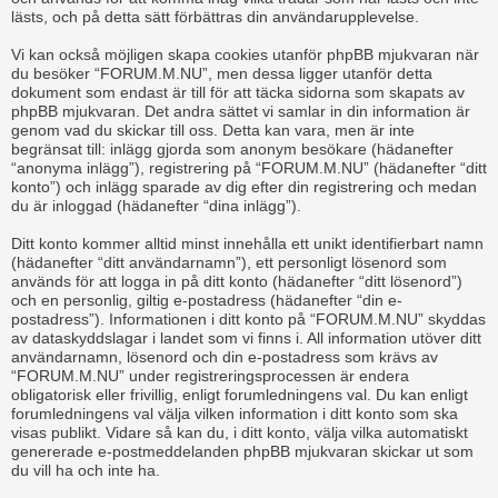
lästs, och på detta sätt förbättras din användarupplevelse.
Vi kan också möjligen skapa cookies utanför phpBB mjukvaran när
du besöker “FORUM.M.NU”, men dessa ligger utanför detta
dokument som endast är till för att täcka sidorna som skapats av
phpBB mjukvaran. Det andra sättet vi samlar in din information är
genom vad du skickar till oss. Detta kan vara, men är inte
begränsat till: inlägg gjorda som anonym besökare (hädanefter
“anonyma inlägg”), registrering på “FORUM.M.NU” (hädanefter “ditt
konto”) och inlägg sparade av dig efter din registrering och medan
du är inloggad (hädanefter “dina inlägg”).
Ditt konto kommer alltid minst innehålla ett unikt identifierbart namn
(hädanefter “ditt användarnamn”), ett personligt lösenord som
används för att logga in på ditt konto (hädanefter “ditt lösenord”)
och en personlig, giltig e-postadress (hädanefter “din e-
postadress”). Informationen i ditt konto på “FORUM.M.NU” skyddas
av dataskyddslagar i landet som vi finns i. All information utöver ditt
användarnamn, lösenord och din e-postadress som krävs av
“FORUM.M.NU” under registreringsprocessen är endera
obligatorisk eller frivillig, enligt forumledningens val. Du kan enligt
forumledningens val välja vilken information i ditt konto som ska
visas publikt. Vidare så kan du, i ditt konto, välja vilka automatiskt
genererade e-postmeddelanden phpBB mjukvaran skickar ut som
du vill ha och inte ha.