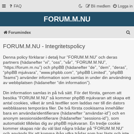
FAQ
Bli medlem
Logga in
FORUM.M.NU
S
Forumindex
ö
FORUM.M.NU - Integritetspolicy
k
Denna policy förklarar i detalj hur “FORUM.M.NU” och deras
partners (hädanefter “vi”, “oss”, “vår”, “FORUM.M.NU”,
“https://forum.m.nu”) och phpBB (hädanefter “de”, “dem”, “deras”,
“phpBB mjukvara”, “www.phpbb.com”, “phpBB Limited”, “phpBB
Teams”) använder information som samlas in under din användning
av webbplatsen (hädanefter “din information”).
Din information samlas in på två sätt. För det första, genom att
besöka “FORUM.M.NU” så kommer phpBB mjukvaran att skapa ett
antal cookies, vilket är små textfiler som laddas ner till din dators
webbläsares temporära filer. De två första cookisarna innehåller
bara en användaridentifierare (hädanefter “användar-id”) och en
anonym sessionsidentifierare (hädanefter “sessions-id”), som
automatiskt tilldelas dig av phpBB mjukvaran. En tredje cookie
kommer skapas när du väl läst några trådar på “FORUM.M.NU”
och används för att komma ihåg vilka trådar som har lästs och inte