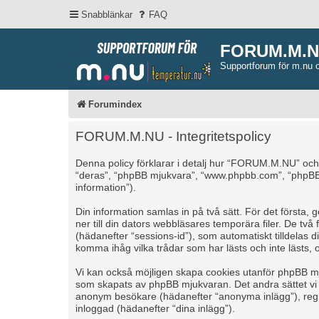
Snabblänkar
FAQ
FORUM.M.
Supportforum för m.nu 
Forumindex
FORUM.M.NU - Integritetspolicy
Denna policy förklarar i detalj hur “FORUM.M.NU” och
“deras”, “phpBB mjukvara”, “www.phpbb.com”, “phpBB
information”).
Din information samlas in på två sätt. För det först
ner till din dators webbläsares temporära filer. De tv
(hädanefter “sessions-id”), som automatiskt tilldela
komma ihåg vilka trådar som har lästs och inte lästs, 
Vi kan också möjligen skapa cookies utanför phpBB m
som skapats av phpBB mjukvaran. Det andra sättet vi sa
anonym besökare (hädanefter “anonyma inlägg”), regis
inloggad (hädanefter “dina inlägg”).