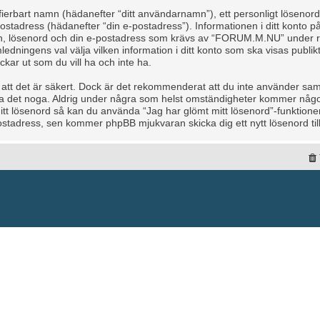
tifierbart namn (hädanefter “ditt användarnamn”), ett personligt lösenor
 e-postadress (hädanefter “din e-postadress”). Informationen i ditt kon
amn, lösenord och din e-postadress som krävs av “FORUM.M.NU” under re
mledningens val välja vilken information i ditt konto som ska visas publikt
r ut som du vill ha och inte ha.
å att det är säkert. Dock är det rekommenderat att du inte använder sam
dda det noga. Aldrig under några som helst omständigheter kommer nå
 ditt lösenord så kan du använda “Jag har glömt mitt lösenord”-funkti
tadress, sen kommer phpBB mjukvaran skicka dig ett nytt lösenord till