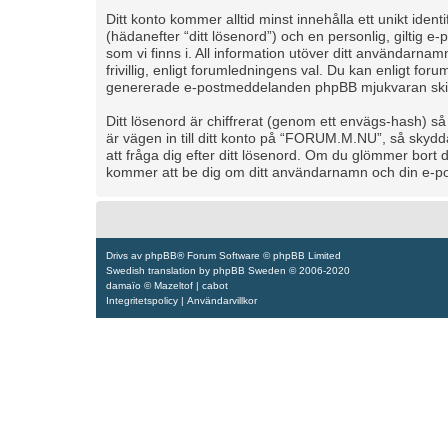
Ditt konto kommer alltid minst innehålla ett unikt iden
(hädanefter “ditt lösenord”) och en personlig, giltig
som vi finns i. All information utöver ditt användarn
frivillig, enligt forumledningens val. Du kan enligt foru
genererade e-postmeddelanden phpBB mjukvaran skicka
Ditt lösenord är chiffrerat (genom ett envägs-hash) s
är vägen in till ditt konto på “FORUM.M.NU”, så sky
att fråga dig efter ditt lösenord. Om du glömmer bort
kommer att be dig om ditt användarnamn och din e-pos
Drivs av
phpBB
® Forum Software © phpBB Limited
Swedish translation by
phpBB Sweden
© 2006-2020
damaïo ©
Mazeltof
|
cabot
Integritetspolicy
|
Användarvillkor