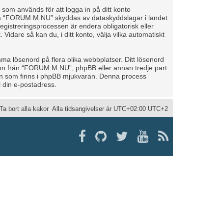
d som används för att logga in på ditt konto
to på “FORUM.M.NU” skyddas av dataskyddslagar i landet
gistreringsprocessen är endera obligatorisk eller
. Vidare så kan du, i ditt konto, välja vilka automatiskt
ma lösenord på flera olika webbplatser. Ditt lösenord
gon från “FORUM.M.NU”, phpBB eller annan tredje part
onen som finns i phpBB mjukvaran. Denna process
 din e-postadress.
Ta bort alla kakor
Alla tidsangivelser är UTC+02:00 UTC+2