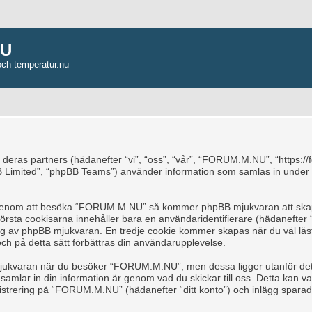
NU
och temperatur.nu
 deras partners (hädanefter “vi”, “oss”, “vår”, “FORUM.M.NU”, “https:/
 Limited”, “phpBB Teams”) använder information som samlas in under 
a, genom att besöka “FORUM.M.NU” så kommer phpBB mjukvaran att skapa 
å första cookisarna innehåller bara en användaridentifierare (hädanefte
s dig av phpBB mjukvaran. En tredje cookie kommer skapas när du väl l
och på detta sätt förbättras din användarupplevelse.
jukvaran när du besöker “FORUM.M.NU”, men dessa ligger utanför detta
mlar in din information är genom vad du skickar till oss. Detta kan var
trering på “FORUM.M.NU” (hädanefter “ditt konto”) och inlägg sparade