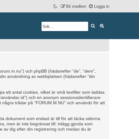
Bli medlem
Logga in
Sök
Avancerad söknin
/forum.m.nu”) och phpBB (hädanefter “de”, “dem”,
din användning av webbplatsen (hädanefter “din
ett antal cookies, vilket är små textfiler som laddas
r “användar-id”) och en anonym sessionsidentifierare
äst några trådar på “FORUM.M.NU” och används för att
 dokument som endast är till för att täcka sidorna
a, men är inte begränsat till: inlägg gjorda som
 av dig efter din registrering och medan du är