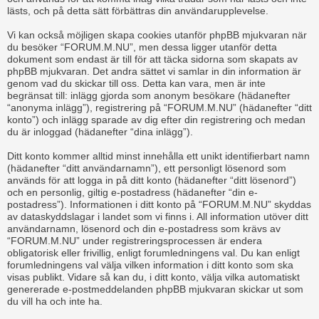
lästs, och på detta sätt förbättras din användarupplevelse.
Vi kan också möjligen skapa cookies utanför phpBB mjukvaran när
du besöker “FORUM.M.NU”, men dessa ligger utanför detta
dokument som endast är till för att täcka sidorna som skapats av
phpBB mjukvaran. Det andra sättet vi samlar in din information är
genom vad du skickar till oss. Detta kan vara, men är inte
begränsat till: inlägg gjorda som anonym besökare (hädanefter
“anonyma inlägg”), registrering på “FORUM.M.NU” (hädanefter “ditt
konto”) och inlägg sparade av dig efter din registrering och medan
du är inloggad (hädanefter “dina inlägg”).
Ditt konto kommer alltid minst innehålla ett unikt identifierbart namn
(hädanefter “ditt användarnamn”), ett personligt lösenord som
används för att logga in på ditt konto (hädanefter “ditt lösenord”)
och en personlig, giltig e-postadress (hädanefter “din e-
postadress”). Informationen i ditt konto på “FORUM.M.NU” skyddas
av dataskyddslagar i landet som vi finns i. All information utöver ditt
användarnamn, lösenord och din e-postadress som krävs av
“FORUM.M.NU” under registreringsprocessen är endera
obligatorisk eller frivillig, enligt forumledningens val. Du kan enligt
forumledningens val välja vilken information i ditt konto som ska
visas publikt. Vidare så kan du, i ditt konto, välja vilka automatiskt
genererade e-postmeddelanden phpBB mjukvaran skickar ut som
du vill ha och inte ha.