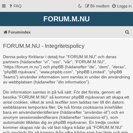
FAQ
Bli medlem
Logga in
FORUM.M.NU
S
Forumindex
ö
FORUM.M.NU - Integritetspolicy
k
Denna policy förklarar i detalj hur “FORUM.M.NU” och deras
partners (hädanefter “vi”, “oss”, “vår”, “FORUM.M.NU”,
“https://forum.m.nu”) och phpBB (hädanefter “de”, “dem”, “deras”,
“phpBB mjukvara”, “www.phpbb.com”, “phpBB Limited”, “phpBB
Teams”) använder information som samlas in under din användning
av webbplatsen (hädanefter “din information”).
Din information samlas in på två sätt. För det första, genom att
besöka “FORUM.M.NU” så kommer phpBB mjukvaran att skapa ett
antal cookies, vilket är små textfiler som laddas ner till din dators
webbläsares temporära filer. De två första cookisarna innehåller
bara en användaridentifierare (hädanefter “användar-id”) och en
anonym sessionsidentifierare (hädanefter “sessions-id”), som
automatiskt tilldelas dig av phpBB mjukvaran. En tredje cookie
kommer skapas när du väl läst några trådar på “FORUM.M.NU”
och används för att komma ihåg vilka trådar som har lästs och inte