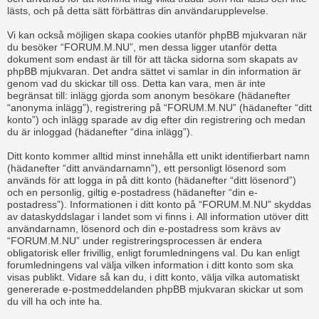
lästs, och på detta sätt förbättras din användarupplevelse.
Vi kan också möjligen skapa cookies utanför phpBB mjukvaran när
du besöker “FORUM.M.NU”, men dessa ligger utanför detta
dokument som endast är till för att täcka sidorna som skapats av
phpBB mjukvaran. Det andra sättet vi samlar in din information är
genom vad du skickar till oss. Detta kan vara, men är inte
begränsat till: inlägg gjorda som anonym besökare (hädanefter
“anonyma inlägg”), registrering på “FORUM.M.NU” (hädanefter “ditt
konto”) och inlägg sparade av dig efter din registrering och medan
du är inloggad (hädanefter “dina inlägg”).
Ditt konto kommer alltid minst innehålla ett unikt identifierbart namn
(hädanefter “ditt användarnamn”), ett personligt lösenord som
används för att logga in på ditt konto (hädanefter “ditt lösenord”)
och en personlig, giltig e-postadress (hädanefter “din e-
postadress”). Informationen i ditt konto på “FORUM.M.NU” skyddas
av dataskyddslagar i landet som vi finns i. All information utöver ditt
användarnamn, lösenord och din e-postadress som krävs av
“FORUM.M.NU” under registreringsprocessen är endera
obligatorisk eller frivillig, enligt forumledningens val. Du kan enligt
forumledningens val välja vilken information i ditt konto som ska
visas publikt. Vidare så kan du, i ditt konto, välja vilka automatiskt
genererade e-postmeddelanden phpBB mjukvaran skickar ut som
du vill ha och inte ha.