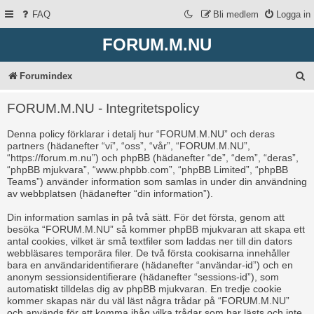
FAQ
Bli medlem
Logga in
FORUM.M.NU
S
Forumindex
ö
FORUM.M.NU - Integritetspolicy
k
Denna policy förklarar i detalj hur “FORUM.M.NU” och deras
partners (hädanefter “vi”, “oss”, “vår”, “FORUM.M.NU”,
“https://forum.m.nu”) och phpBB (hädanefter “de”, “dem”, “deras”,
“phpBB mjukvara”, “www.phpbb.com”, “phpBB Limited”, “phpBB
Teams”) använder information som samlas in under din användning
av webbplatsen (hädanefter “din information”).
Din information samlas in på två sätt. För det första, genom att
besöka “FORUM.M.NU” så kommer phpBB mjukvaran att skapa ett
antal cookies, vilket är små textfiler som laddas ner till din dators
webbläsares temporära filer. De två första cookisarna innehåller
bara en användaridentifierare (hädanefter “användar-id”) och en
anonym sessionsidentifierare (hädanefter “sessions-id”), som
automatiskt tilldelas dig av phpBB mjukvaran. En tredje cookie
kommer skapas när du väl läst några trådar på “FORUM.M.NU”
och används för att komma ihåg vilka trådar som har lästs och inte