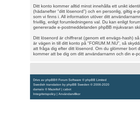
Ditt konto kommer alltid minst innehålla ett unikt iden
(hädanefter “ditt lösenord”) och en personlig, giltig
som vi finns i. All information utöver ditt användarn
frivillig, enligt forumledningens val. Du kan enligt foru
genererade e-postmeddelanden phpBB mjukvaran skicka
Ditt lösenord är chiffrerat (genom ett envägs-hash) s
är vägen in till ditt konto på “FORUM.M.NU”, så sky
att fråga dig efter ditt lösenord. Om du glömmer bort
kommer att be dig om ditt användarnamn och din e-pos
Drivs av
phpBB
® Forum Software © phpBB Limited
Swedish translation by
phpBB Sweden
© 2006-2020
damaïo ©
Mazeltof
|
cabot
Integritetspolicy
|
Användarvillkor