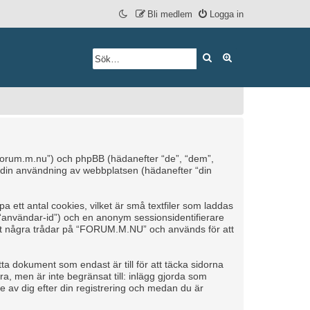
Bli medlem
Logga in
Sök
Avancerad söknin
/forum.m.nu”) och phpBB (hädanefter “de”, “dem”,
din användning av webbplatsen (hädanefter “din
ett antal cookies, vilket är små textfiler som laddas
r “användar-id”) och en anonym sessionsidentifierare
äst några trådar på “FORUM.M.NU” och används för att
 dokument som endast är till för att täcka sidorna
a, men är inte begränsat till: inlägg gjorda som
 av dig efter din registrering och medan du är