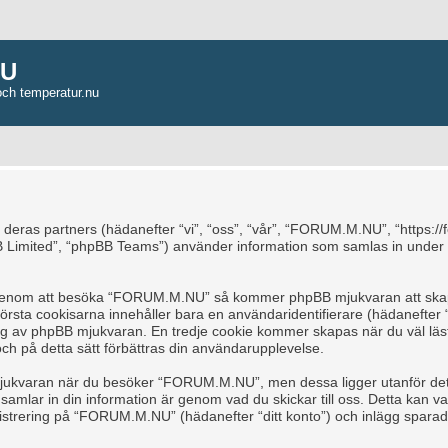
NU
och temperatur.nu
 deras partners (hädanefter “vi”, “oss”, “vår”, “FORUM.M.NU”, “https:/
 Limited”, “phpBB Teams”) använder information som samlas in under 
a, genom att besöka “FORUM.M.NU” så kommer phpBB mjukvaran att skapa 
å första cookisarna innehåller bara en användaridentifierare (hädanefte
s dig av phpBB mjukvaran. En tredje cookie kommer skapas när du väl l
och på detta sätt förbättras din användarupplevelse.
jukvaran när du besöker “FORUM.M.NU”, men dessa ligger utanför detta
mlar in din information är genom vad du skickar till oss. Detta kan var
trering på “FORUM.M.NU” (hädanefter “ditt konto”) och inlägg sparade