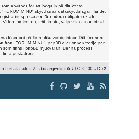
d som används för att logga in på ditt konto
to på “FORUM.M.NU” skyddas av dataskyddslagar i landet
gistreringsprocessen är endera obligatorisk eller
. Vidare så kan du, i ditt konto, välja vilka automatiskt
ma lösenord på flera olika webbplatser. Ditt lösenord
gon från “FORUM.M.NU”, phpBB eller annan tredje part
onen som finns i phpBB mjukvaran. Denna process
 din e-postadress.
Ta bort alla kakor
Alla tidsangivelser är UTC+02:00 UTC+2