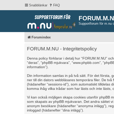
Snabblänkar
FAQ
FORUM.M.
Supportforum för m.nu 
Forumindex
FORUM.M.NU - Integritetspolicy
Denna policy förklarar i detalj hur “FORUM.M.NU” och
“deras”, “phpBB mjukvara”, “www.phpbb.com”, “phpBB
information”).
Din information samlas in på två sätt. För det först
ner till din dators webbläsares temporära filer. De tv
(hädanefter “sessions-id”), som automatiskt tilldela
komma ihåg vilka trådar som har lästs och inte lästs, 
Vi kan också möjligen skapa cookies utanför phpBB m
som skapats av phpBB mjukvaran. Det andra sättet vi sa
anonym besökare (hädanefter “anonyma inlägg”), regis
inloggad (hädanefter “dina inlägg”).