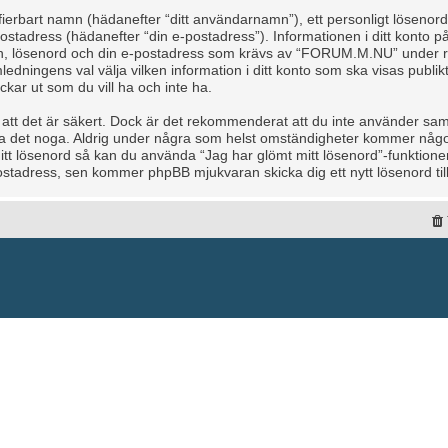
tifierbart namn (hädanefter “ditt användarnamn”), ett personligt lösenor
 e-postadress (hädanefter “din e-postadress”). Informationen i ditt kon
amn, lösenord och din e-postadress som krävs av “FORUM.M.NU” under re
mledningens val välja vilken information i ditt konto som ska visas publikt
r ut som du vill ha och inte ha.
å att det är säkert. Dock är det rekommenderat att du inte använder sam
dda det noga. Aldrig under några som helst omständigheter kommer nå
 ditt lösenord så kan du använda “Jag har glömt mitt lösenord”-funkti
tadress, sen kommer phpBB mjukvaran skicka dig ett nytt lösenord till