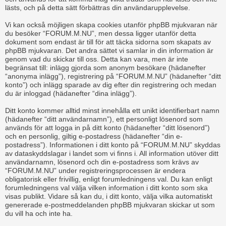
lästs, och på detta sätt förbättras din användarupplevelse.
Vi kan också möjligen skapa cookies utanför phpBB mjukvaran när
du besöker “FORUM.M.NU”, men dessa ligger utanför detta
dokument som endast är till för att täcka sidorna som skapats av
phpBB mjukvaran. Det andra sättet vi samlar in din information är
genom vad du skickar till oss. Detta kan vara, men är inte
begränsat till: inlägg gjorda som anonym besökare (hädanefter
“anonyma inlägg”), registrering på “FORUM.M.NU” (hädanefter “ditt
konto”) och inlägg sparade av dig efter din registrering och medan
du är inloggad (hädanefter “dina inlägg”).
Ditt konto kommer alltid minst innehålla ett unikt identifierbart namn
(hädanefter “ditt användarnamn”), ett personligt lösenord som
används för att logga in på ditt konto (hädanefter “ditt lösenord”)
och en personlig, giltig e-postadress (hädanefter “din e-
postadress”). Informationen i ditt konto på “FORUM.M.NU” skyddas
av dataskyddslagar i landet som vi finns i. All information utöver ditt
användarnamn, lösenord och din e-postadress som krävs av
“FORUM.M.NU” under registreringsprocessen är endera
obligatorisk eller frivillig, enligt forumledningens val. Du kan enligt
forumledningens val välja vilken information i ditt konto som ska
visas publikt. Vidare så kan du, i ditt konto, välja vilka automatiskt
genererade e-postmeddelanden phpBB mjukvaran skickar ut som
du vill ha och inte ha.