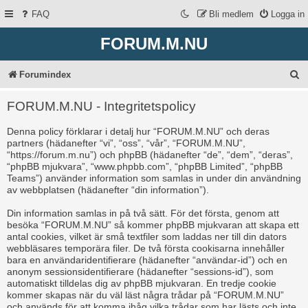
FAQ
Bli medlem
Logga in
FORUM.M.NU
S
Forumindex
ö
FORUM.M.NU - Integritetspolicy
k
Denna policy förklarar i detalj hur “FORUM.M.NU” och deras
partners (hädanefter “vi”, “oss”, “vår”, “FORUM.M.NU”,
“https://forum.m.nu”) och phpBB (hädanefter “de”, “dem”, “deras”,
“phpBB mjukvara”, “www.phpbb.com”, “phpBB Limited”, “phpBB
Teams”) använder information som samlas in under din användning
av webbplatsen (hädanefter “din information”).
Din information samlas in på två sätt. För det första, genom att
besöka “FORUM.M.NU” så kommer phpBB mjukvaran att skapa ett
antal cookies, vilket är små textfiler som laddas ner till din dators
webbläsares temporära filer. De två första cookisarna innehåller
bara en användaridentifierare (hädanefter “användar-id”) och en
anonym sessionsidentifierare (hädanefter “sessions-id”), som
automatiskt tilldelas dig av phpBB mjukvaran. En tredje cookie
kommer skapas när du väl läst några trådar på “FORUM.M.NU”
och används för att komma ihåg vilka trådar som har lästs och inte