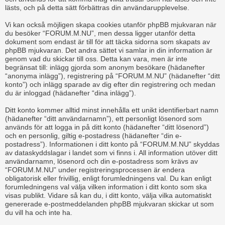
lästs, och på detta sätt förbättras din användarupplevelse.
Vi kan också möjligen skapa cookies utanför phpBB mjukvaran när
du besöker “FORUM.M.NU”, men dessa ligger utanför detta
dokument som endast är till för att täcka sidorna som skapats av
phpBB mjukvaran. Det andra sättet vi samlar in din information är
genom vad du skickar till oss. Detta kan vara, men är inte
begränsat till: inlägg gjorda som anonym besökare (hädanefter
“anonyma inlägg”), registrering på “FORUM.M.NU” (hädanefter “ditt
konto”) och inlägg sparade av dig efter din registrering och medan
du är inloggad (hädanefter “dina inlägg”).
Ditt konto kommer alltid minst innehålla ett unikt identifierbart namn
(hädanefter “ditt användarnamn”), ett personligt lösenord som
används för att logga in på ditt konto (hädanefter “ditt lösenord”)
och en personlig, giltig e-postadress (hädanefter “din e-
postadress”). Informationen i ditt konto på “FORUM.M.NU” skyddas
av dataskyddslagar i landet som vi finns i. All information utöver ditt
användarnamn, lösenord och din e-postadress som krävs av
“FORUM.M.NU” under registreringsprocessen är endera
obligatorisk eller frivillig, enligt forumledningens val. Du kan enligt
forumledningens val välja vilken information i ditt konto som ska
visas publikt. Vidare så kan du, i ditt konto, välja vilka automatiskt
genererade e-postmeddelanden phpBB mjukvaran skickar ut som
du vill ha och inte ha.