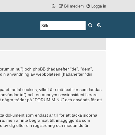
Bli medlem
Logga in
Sök
Avancerad söknin
/forum.m.nu”) och phpBB (hädanefter “de”, “dem”,
din användning av webbplatsen (hädanefter “din
ett antal cookies, vilket är små textfiler som laddas
r “användar-id”) och en anonym sessionsidentifierare
äst några trådar på “FORUM.M.NU” och används för att
 dokument som endast är till för att täcka sidorna
a, men är inte begränsat till: inlägg gjorda som
 av dig efter din registrering och medan du är