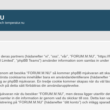
NU
och temperatur.nu
 deras partners (hädanefter “vi”, “oss”, “vår”, “FORUM.M.NU”, “https:/
 Limited”, “phpBB Teams”) använder information som samlas in under 
a, genom att besöka “FORUM.M.NU” så kommer phpBB mjukvaran att skapa 
å första cookisarna innehåller bara en användaridentifierare (hädanefte
s dig av phpBB mjukvaran. En tredje cookie kommer skapas när du väl l
och på detta sätt förbättras din användarupplevelse.
jukvaran när du besöker “FORUM.M.NU”, men dessa ligger utanför detta
mlar in din information är genom vad du skickar till oss. Detta kan var
trering på “FORUM.M.NU” (hädanefter “ditt konto”) och inlägg sparade