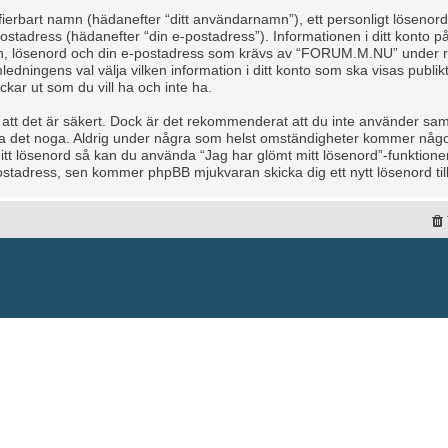
tifierbart namn (hädanefter “ditt användarnamn”), ett personligt lösenor
 e-postadress (hädanefter “din e-postadress”). Informationen i ditt kon
amn, lösenord och din e-postadress som krävs av “FORUM.M.NU” under re
mledningens val välja vilken information i ditt konto som ska visas publikt
r ut som du vill ha och inte ha.
å att det är säkert. Dock är det rekommenderat att du inte använder sam
dda det noga. Aldrig under några som helst omständigheter kommer nå
 ditt lösenord så kan du använda “Jag har glömt mitt lösenord”-funkti
tadress, sen kommer phpBB mjukvaran skicka dig ett nytt lösenord till