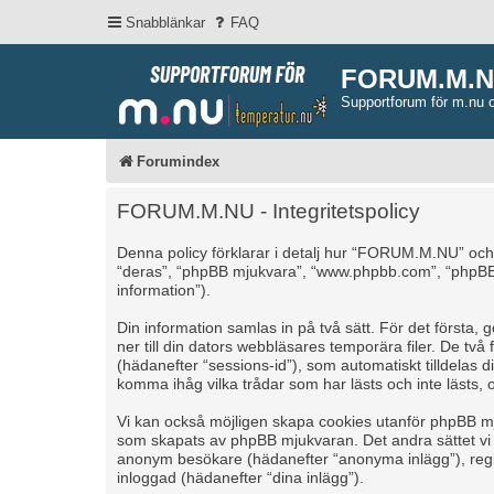
Snabblänkar
FAQ
FORUM.M.
Supportforum för m.nu 
Forumindex
FORUM.M.NU - Integritetspolicy
Denna policy förklarar i detalj hur “FORUM.M.NU” och
“deras”, “phpBB mjukvara”, “www.phpbb.com”, “phpBB
information”).
Din information samlas in på två sätt. För det först
ner till din dators webbläsares temporära filer. De tv
(hädanefter “sessions-id”), som automatiskt tilldela
komma ihåg vilka trådar som har lästs och inte lästs, 
Vi kan också möjligen skapa cookies utanför phpBB m
som skapats av phpBB mjukvaran. Det andra sättet vi sa
anonym besökare (hädanefter “anonyma inlägg”), regis
inloggad (hädanefter “dina inlägg”).