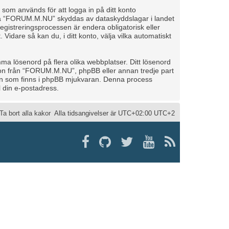
d som används för att logga in på ditt konto
to på “FORUM.M.NU” skyddas av dataskyddslagar i landet
gistreringsprocessen är endera obligatorisk eller
. Vidare så kan du, i ditt konto, välja vilka automatiskt
ma lösenord på flera olika webbplatser. Ditt lösenord
gon från “FORUM.M.NU”, phpBB eller annan tredje part
onen som finns i phpBB mjukvaran. Denna process
 din e-postadress.
Ta bort alla kakor
Alla tidsangivelser är UTC+02:00 UTC+2