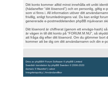
Ditt konto kommer alltid minst innehålla ett unikt iden
(hädanefter “ditt lösenord”) och en personlig, giltig
som vi finns i. All information utöver ditt användarn
frivillig, enligt forumledningens val. Du kan enligt foru
genererade e-postmeddelanden phpBB mjukvaran skicka
Ditt lösenord är chiffrerat (genom ett envägs-hash) s
är vägen in till ditt konto på “FORUM.M.NU”, så sky
att fråga dig efter ditt lösenord. Om du glömmer bort
kommer att be dig om ditt användarnamn och din e-pos
Drivs av
phpBB
® Forum Software © phpBB Limited
Swedish translation by
phpBB Sweden
© 2006-2020
damaïo ©
Mazeltof
|
cabot
Integritetspolicy
|
Användarvillkor