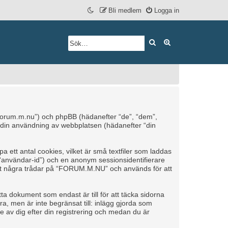
Bli medlem
Logga in
Sök
Avancerad söknin
/forum.m.nu”) och phpBB (hädanefter “de”, “dem”,
din användning av webbplatsen (hädanefter “din
ett antal cookies, vilket är små textfiler som laddas
r “användar-id”) och en anonym sessionsidentifierare
äst några trådar på “FORUM.M.NU” och används för att
 dokument som endast är till för att täcka sidorna
a, men är inte begränsat till: inlägg gjorda som
 av dig efter din registrering och medan du är