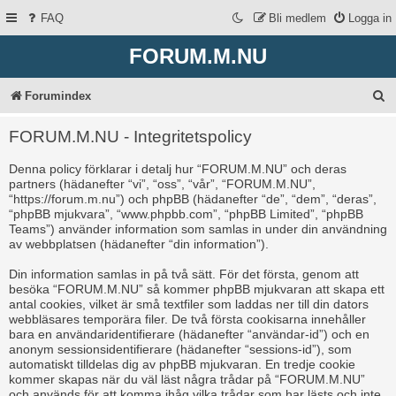
FAQ
Bli medlem
Logga in
FORUM.M.NU
S
Forumindex
ö
FORUM.M.NU - Integritetspolicy
k
Denna policy förklarar i detalj hur “FORUM.M.NU” och deras
partners (hädanefter “vi”, “oss”, “vår”, “FORUM.M.NU”,
“https://forum.m.nu”) och phpBB (hädanefter “de”, “dem”, “deras”,
“phpBB mjukvara”, “www.phpbb.com”, “phpBB Limited”, “phpBB
Teams”) använder information som samlas in under din användning
av webbplatsen (hädanefter “din information”).
Din information samlas in på två sätt. För det första, genom att
besöka “FORUM.M.NU” så kommer phpBB mjukvaran att skapa ett
antal cookies, vilket är små textfiler som laddas ner till din dators
webbläsares temporära filer. De två första cookisarna innehåller
bara en användaridentifierare (hädanefter “användar-id”) och en
anonym sessionsidentifierare (hädanefter “sessions-id”), som
automatiskt tilldelas dig av phpBB mjukvaran. En tredje cookie
kommer skapas när du väl läst några trådar på “FORUM.M.NU”
och används för att komma ihåg vilka trådar som har lästs och inte