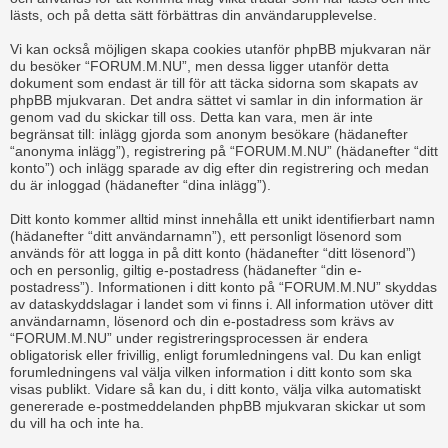
lästs, och på detta sätt förbättras din användarupplevelse.
Vi kan också möjligen skapa cookies utanför phpBB mjukvaran när
du besöker “FORUM.M.NU”, men dessa ligger utanför detta
dokument som endast är till för att täcka sidorna som skapats av
phpBB mjukvaran. Det andra sättet vi samlar in din information är
genom vad du skickar till oss. Detta kan vara, men är inte
begränsat till: inlägg gjorda som anonym besökare (hädanefter
“anonyma inlägg”), registrering på “FORUM.M.NU” (hädanefter “ditt
konto”) och inlägg sparade av dig efter din registrering och medan
du är inloggad (hädanefter “dina inlägg”).
Ditt konto kommer alltid minst innehålla ett unikt identifierbart namn
(hädanefter “ditt användarnamn”), ett personligt lösenord som
används för att logga in på ditt konto (hädanefter “ditt lösenord”)
och en personlig, giltig e-postadress (hädanefter “din e-
postadress”). Informationen i ditt konto på “FORUM.M.NU” skyddas
av dataskyddslagar i landet som vi finns i. All information utöver ditt
användarnamn, lösenord och din e-postadress som krävs av
“FORUM.M.NU” under registreringsprocessen är endera
obligatorisk eller frivillig, enligt forumledningens val. Du kan enligt
forumledningens val välja vilken information i ditt konto som ska
visas publikt. Vidare så kan du, i ditt konto, välja vilka automatiskt
genererade e-postmeddelanden phpBB mjukvaran skickar ut som
du vill ha och inte ha.