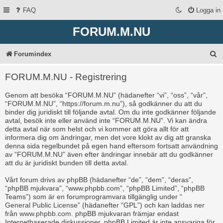
FAQ
Logga in
FORUM.M.NU
S
Forumindex
ö
FORUM.M.NU - Registrering
k
Genom att besöka “FORUM.M.NU” (hädanefter “vi”, “oss”, “vår”,
“FORUM.M.NU”, “https://forum.m.nu”), så godkänner du att du
binder dig juridiskt till följande avtal. Om du inte godkänner följande
avtal, besök inte eller använd inte “FORUM.M.NU”. Vi kan ändra
detta avtal när som helst och vi kommer att göra allt för att
informera dig om ändringar, men det vore klokt av dig att granska
denna sida regelbundet på egen hand eftersom fortsatt användning
av “FORUM.M.NU” även efter ändringar innebär att du godkänner
att du är juridiskt bunden till detta avtal.
Vårt forum drivs av phpBB (hädanefter “de”, “dem”, “deras”,
“phpBB mjukvara”, “www.phpbb.com”, “phpBB Limited”, “phpBB
Teams”) som är en forumprogramvara tillgänglig under “
General Public License
” (hädanefter “GPL”) och kan laddas ner
från
www.phpbb.com
. phpBB mjukvaran främjar endast
Internetbaserade diskussioner, phpBB Limited är inte ansvariga för