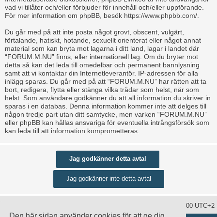
vad vi tillåter och/eller förbjuder för innehåll och/eller uppförande.
För mer information om phpBB, besök
https://www.phpbb.com/
.
Du går med på att inte posta något grovt, obscent, vulgärt,
förtalande, hatiskt, hotande, sexuellt orienterat eller något annat
material som kan bryta mot lagarna i ditt land, lagar i landet där
“FORUM.M.NU” finns, eller internationell lag. Om du bryter mot
detta så kan det leda till omedelbar och permanent bannlysning
samt att vi kontaktar din Internetleverantör. IP-adressen för alla
inlägg sparas. Du går med på att “FORUM.M.NU” har rätten att ta
bort, redigera, flytta eller stänga vilka trådar som helst, när som
helst. Som användare godkänner du att all information du skriver in
sparas i en databas. Denna information kommer inte att delges till
någon tredje part utan ditt samtycke, men varken “FORUM.M.NU”
eller phpBB kan hållas ansvariga för eventuella intrångsförsök som
kan leda till att information komprometteras.
Ta bort alla kakor
Alla tidsangivelser är UTC+02:00 UTC+2
Den här sidan använder cookies för att ge dig