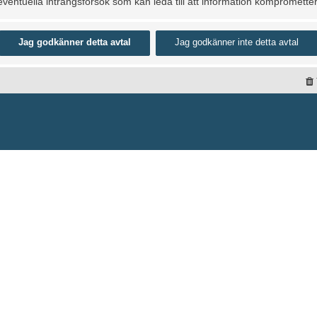
entuella intrångsförsök som kan leda till att information kompromette