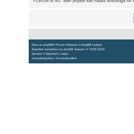
“FORUM.M.NU” eller phpBB kan hållas ansvariga för ev
Drivs av
phpBB
® Forum Software © phpBB Limited
Swedish translation by
phpBB Sweden
© 2006-2020
damaïo ©
Mazeltof
|
cabot
Integritetspolicy
|
Användarvillkor