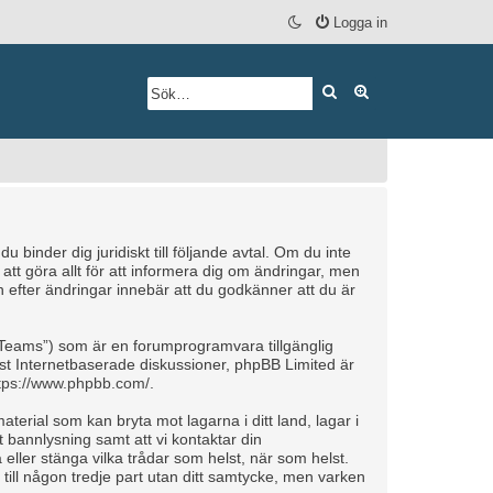
Logga in
Sök
Avancerad söknin
inder dig juridiskt till följande avtal. Om du inte
tt göra allt för att informera dig om ändringar, men
efter ändringar innebär att du godkänner att du är
Teams”) som är en forumprogramvara tillgänglig
t Internetbaserade diskussioner, phpBB Limited är
tps://www.phpbb.com/
.
aterial som kan bryta mot lagarna i ditt land, lagar i
 bannlysning samt att vi kontaktar din
 eller stänga vilka trådar som helst, när som helst.
till någon tredje part utan ditt samtycke, men varken