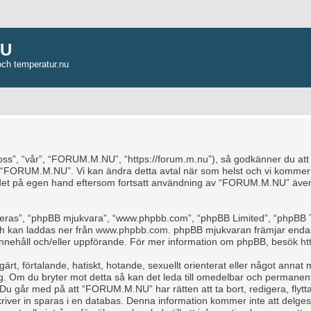
NU
och temperatur.nu
, “vår”, “FORUM.M.NU”, “https://forum.m.nu”), så godkänner du att du b
e “FORUM.M.NU”. Vi kan ändra detta avtal när som helst och vi kommer a
ndet på egen hand eftersom fortsatt användning av “FORUM.M.NU” även 
“deras”, “phpBB mjukvara”, “www.phpbb.com”, “phpBB Limited”, “phpBB 
ch kan laddas ner från
www.phpbb.com
. phpBB mjukvaran främjar endas
för innehåll och/eller uppförande. För mer information om phpBB, besök
ht
rt, förtalande, hatiskt, hotande, sexuellt orienterat eller något annat m
ag. Om du bryter mot detta så kan det leda till omedelbar och permanent
 Du går med på att “FORUM.M.NU” har rätten att ta bort, redigera, flytta
iver in sparas i en databas. Denna information kommer inte att delges 