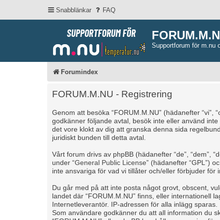
Snabblänkar
FAQ
FORUM.M.
Supportforum för m.nu 
Forumindex
FORUM.M.NU - Registrering
Genom att besöka “FORUM.M.NU” (hädanefter “vi”, “oss”
godkänner följande avtal, besök inte eller använd int
det vore klokt av dig att granska denna sida regelbu
juridiskt bunden till detta avtal.
Vårt forum drivs av phpBB (hädanefter “de”, “dem”, 
under “
General Public License
” (hädanefter “GPL”) o
inte ansvariga för vad vi tillåter och/eller förbjuder 
Du går med på att inte posta något grovt, obscent, vulgä
landet där “FORUM.M.NU” finns, eller internationell l
Internetleverantör. IP-adressen för alla inlägg sparas.
Som användare godkänner du att all information du skr