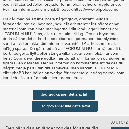
vad vi tillåter och/eller förbjuder för innehåll och/eller uppförande.
För mer information om phpBB, besök
https://www.phpbb.com/
.
Du går med på att inte posta något grovt, obscent, vulgärt,
förtalande, hatiskt, hotande, sexuellt orienterat eller något annat
material som kan bryta mot lagarna i ditt land, lagar i landet där
“FORUM.M.NU” finns, eller internationell lag. Om du bryter mot
detta så kan det leda till omedelbar och permanent bannlysning
samt att vi kontaktar din Internetleverantör. IP-adressen för alla
inlägg sparas. Du går med på att “FORUM.M.NU” har rätten att ta
bort, redigera, flytta eller stänga vilka trådar som helst, när som
helst. Som användare godkänner du att all information du skriver in
sparas i en databas. Denna information kommer inte att delges till
någon tredje part utan ditt samtycke, men varken “FORUM.M.NU”
eller phpBB kan hållas ansvariga för eventuella intrångsförsök som
kan leda till att information komprometteras.
Ta bort alla kakor
Alla tidsangivelser är UTC+02:00 UTC+2
Den här sidan använder cookies för att ge dig