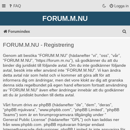
FAQ
Logga in
FORUM.M.NU
S
Forumindex
ö
FORUM.M.NU - Registrering
k
Genom att besöka “FORUM.M.NU” (hädanefter “vi”, “oss”, “vår”,
“FORUM.M.NU”, “https://forum.m.nu”), så godkänner du att du
binder dig juridiskt till följande avtal. Om du inte godkänner följande
avtal, besök inte eller använd inte “FORUM.M.NU”. Vi kan ändra
detta avtal när som helst och vi kommer att göra allt för att
informera dig om ändringar, men det vore klokt av dig att granska
denna sida regelbundet på egen hand eftersom fortsatt användning
av “FORUM.M.NU” även efter ändringar innebär att du godkänner
att du är juridiskt bunden till detta avtal.
Vårt forum drivs av phpBB (hädanefter “de”, “dem”, “deras”,
“phpBB mjukvara”, “www.phpbb.com”, “phpBB Limited”, “phpBB
Teams”) som är en forumprogramvara tillgänglig under “
General Public License
” (hädanefter “GPL”) och kan laddas ner
från
www.phpbb.com
. phpBB mjukvaran främjar endast
Internetbaserade diskussioner, phpBB Limited är inte ansvariga för