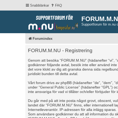
Snabblänkar
FAQ
FORUM.M.
Supportforum för m.nu 
Forumindex
FORUM.M.NU - Registrering
Genom att besöka “FORUM.M.NU” (hädanefter “vi”, “oss”
godkänner följande avtal, besök inte eller använd int
det vore klokt av dig att granska denna sida regelbu
juridiskt bunden till detta avtal.
Vårt forum drivs av phpBB (hädanefter “de”, “dem”, 
under “
General Public License
” (hädanefter “GPL”) o
inte ansvariga för vad vi tillåter och/eller förbjuder 
Du går med på att inte posta något grovt, obscent, vulgä
landet där “FORUM.M.NU” finns, eller internationell l
Internetleverantör. IP-adressen för alla inlägg sparas.
Som användare godkänner du att all information du skr