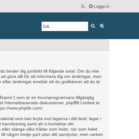
Logga in
Sök
Avancerad söknin
inder dig juridiskt till följande avtal. Om du inte
tt göra allt för att informera dig om ändringar, men
efter ändringar innebär att du godkänner att du är
Teams”) som är en forumprogramvara tillgänglig
t Internetbaserade diskussioner, phpBB Limited är
tps://www.phpbb.com/
.
aterial som kan bryta mot lagarna i ditt land, lagar i
 bannlysning samt att vi kontaktar din
 eller stänga vilka trådar som helst, när som helst.
till någon tredje part utan ditt samtycke, men varken