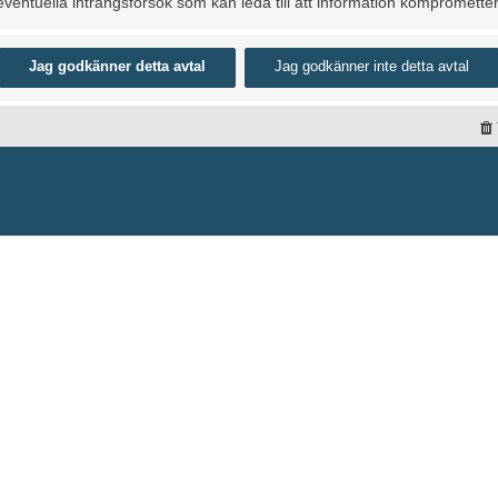
entuella intrångsförsök som kan leda till att information kompromette