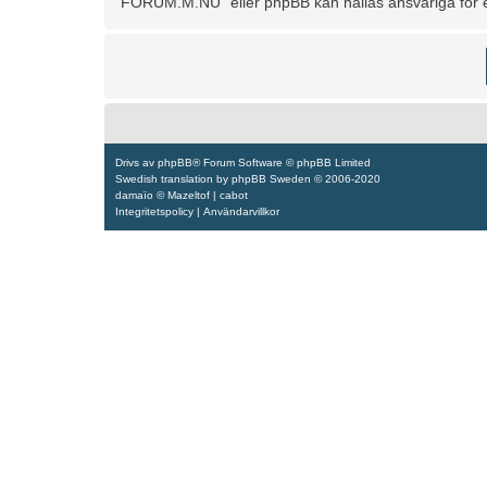
“FORUM.M.NU” eller phpBB kan hållas ansvariga för ev
Drivs av
phpBB
® Forum Software © phpBB Limited
Swedish translation by
phpBB Sweden
© 2006-2020
damaïo ©
Mazeltof
|
cabot
Integritetspolicy
|
Användarvillkor