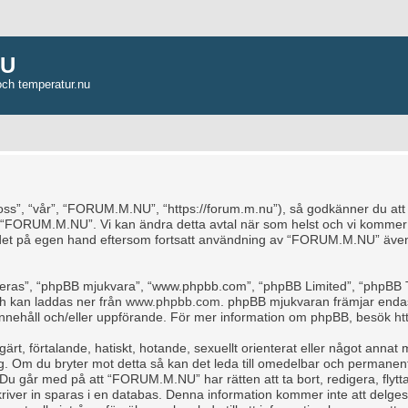
NU
och temperatur.nu
, “vår”, “FORUM.M.NU”, “https://forum.m.nu”), så godkänner du att du b
e “FORUM.M.NU”. Vi kan ändra detta avtal när som helst och vi kommer a
ndet på egen hand eftersom fortsatt användning av “FORUM.M.NU” även 
“deras”, “phpBB mjukvara”, “www.phpbb.com”, “phpBB Limited”, “phpBB 
ch kan laddas ner från
www.phpbb.com
. phpBB mjukvaran främjar endas
för innehåll och/eller uppförande. För mer information om phpBB, besök
ht
rt, förtalande, hatiskt, hotande, sexuellt orienterat eller något annat m
ag. Om du bryter mot detta så kan det leda till omedelbar och permanent
 Du går med på att “FORUM.M.NU” har rätten att ta bort, redigera, flytta
iver in sparas i en databas. Denna information kommer inte att delges 