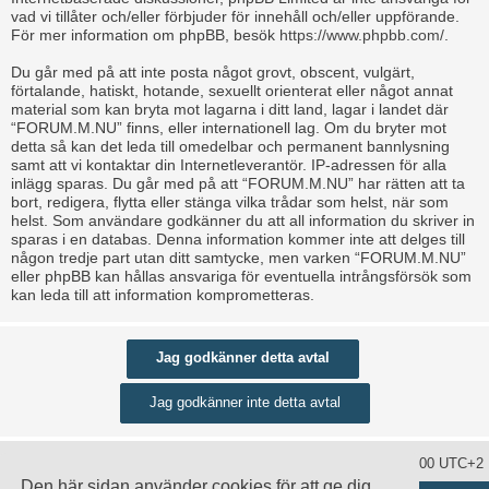
vad vi tillåter och/eller förbjuder för innehåll och/eller uppförande.
För mer information om phpBB, besök
https://www.phpbb.com/
.
Du går med på att inte posta något grovt, obscent, vulgärt,
förtalande, hatiskt, hotande, sexuellt orienterat eller något annat
material som kan bryta mot lagarna i ditt land, lagar i landet där
“FORUM.M.NU” finns, eller internationell lag. Om du bryter mot
detta så kan det leda till omedelbar och permanent bannlysning
samt att vi kontaktar din Internetleverantör. IP-adressen för alla
inlägg sparas. Du går med på att “FORUM.M.NU” har rätten att ta
bort, redigera, flytta eller stänga vilka trådar som helst, när som
helst. Som användare godkänner du att all information du skriver in
sparas i en databas. Denna information kommer inte att delges till
någon tredje part utan ditt samtycke, men varken “FORUM.M.NU”
eller phpBB kan hållas ansvariga för eventuella intrångsförsök som
kan leda till att information komprometteras.
Ta bort alla kakor
Alla tidsangivelser är UTC+02:00 UTC+2
Den här sidan använder cookies för att ge dig