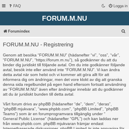
FAQ
Logga in
FORUM.M.NU
S
Forumindex
ö
FORUM.M.NU - Registrering
k
Genom att besöka “FORUM.M.NU” (hädanefter “vi”, “oss”, “vår”,
“FORUM.M.NU”, “https://forum.m.nu”), så godkänner du att du
binder dig juridiskt till följande avtal. Om du inte godkänner följande
avtal, besök inte eller använd inte “FORUM.M.NU”. Vi kan ändra
detta avtal när som helst och vi kommer att göra allt för att
informera dig om ändringar, men det vore klokt av dig att granska
denna sida regelbundet på egen hand eftersom fortsatt användning
av “FORUM.M.NU” även efter ändringar innebär att du godkänner
att du är juridiskt bunden till detta avtal.
Vårt forum drivs av phpBB (hädanefter “de”, “dem”, “deras”,
“phpBB mjukvara”, “www.phpbb.com”, “phpBB Limited”, “phpBB
Teams”) som är en forumprogramvara tillgänglig under “
General Public License
” (hädanefter “GPL”) och kan laddas ner
från
www.phpbb.com
. phpBB mjukvaran främjar endast
Internetbaserade diskussioner, phpBB Limited är inte ansvariga för