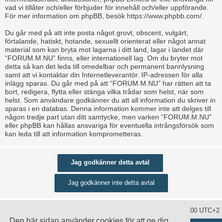
vad vi tillåter och/eller förbjuder för innehåll och/eller uppförande.
För mer information om phpBB, besök
https://www.phpbb.com/
.
Du går med på att inte posta något grovt, obscent, vulgärt,
förtalande, hatiskt, hotande, sexuellt orienterat eller något annat
material som kan bryta mot lagarna i ditt land, lagar i landet där
“FORUM.M.NU” finns, eller internationell lag. Om du bryter mot
detta så kan det leda till omedelbar och permanent bannlysning
samt att vi kontaktar din Internetleverantör. IP-adressen för alla
inlägg sparas. Du går med på att “FORUM.M.NU” har rätten att ta
bort, redigera, flytta eller stänga vilka trådar som helst, när som
helst. Som användare godkänner du att all information du skriver in
sparas i en databas. Denna information kommer inte att delges till
någon tredje part utan ditt samtycke, men varken “FORUM.M.NU”
eller phpBB kan hållas ansvariga för eventuella intrångsförsök som
kan leda till att information komprometteras.
Ta bort alla kakor
Alla tidsangivelser är UTC+02:00 UTC+2
Den här sidan använder cookies för att ge dig