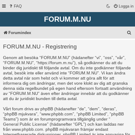
FAQ
Logga in
FORUM.M.NU
S
Forumindex
ö
FORUM.M.NU - Registrering
k
Genom att besöka “FORUM.M.NU” (hädanefter “vi”, “oss”, “vår”,
“FORUM.M.NU”, “https://forum.m.nu”), så godkänner du att du
binder dig juridiskt till följande avtal. Om du inte godkänner följande
avtal, besök inte eller använd inte “FORUM.M.NU”. Vi kan ändra
detta avtal när som helst och vi kommer att göra allt för att
informera dig om ändringar, men det vore klokt av dig att granska
denna sida regelbundet på egen hand eftersom fortsatt användning
av “FORUM.M.NU” även efter ändringar innebär att du godkänner
att du är juridiskt bunden till detta avtal.
Vårt forum drivs av phpBB (hädanefter “de”, “dem”, “deras”,
“phpBB mjukvara”, “www.phpbb.com”, “phpBB Limited”, “phpBB
Teams”) som är en forumprogramvara tillgänglig under “
General Public License
” (hädanefter “GPL”) och kan laddas ner
från
www.phpbb.com
. phpBB mjukvaran främjar endast
Internetbaserade diskussioner, phpBB Limited är inte ansvariga för