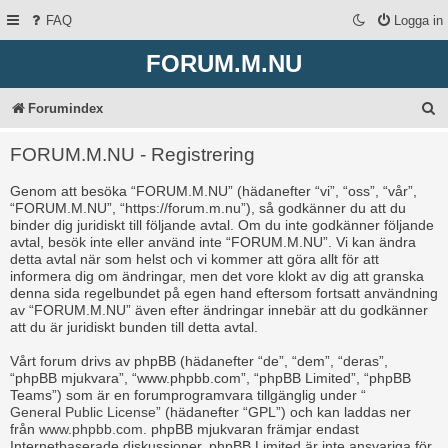
FAQ
Logga in
FORUM.M.NU
S
Forumindex
ö
FORUM.M.NU - Registrering
k
Genom att besöka “FORUM.M.NU” (hädanefter “vi”, “oss”, “vår”,
“FORUM.M.NU”, “https://forum.m.nu”), så godkänner du att du
binder dig juridiskt till följande avtal. Om du inte godkänner följande
avtal, besök inte eller använd inte “FORUM.M.NU”. Vi kan ändra
detta avtal när som helst och vi kommer att göra allt för att
informera dig om ändringar, men det vore klokt av dig att granska
denna sida regelbundet på egen hand eftersom fortsatt användning
av “FORUM.M.NU” även efter ändringar innebär att du godkänner
att du är juridiskt bunden till detta avtal.
Vårt forum drivs av phpBB (hädanefter “de”, “dem”, “deras”,
“phpBB mjukvara”, “www.phpbb.com”, “phpBB Limited”, “phpBB
Teams”) som är en forumprogramvara tillgänglig under “
General Public License
” (hädanefter “GPL”) och kan laddas ner
från
www.phpbb.com
. phpBB mjukvaran främjar endast
Internetbaserade diskussioner, phpBB Limited är inte ansvariga för