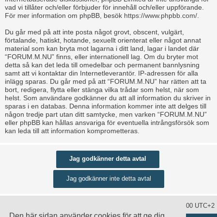
vad vi tillåter och/eller förbjuder för innehåll och/eller uppförande.
För mer information om phpBB, besök
https://www.phpbb.com/
.
Du går med på att inte posta något grovt, obscent, vulgärt,
förtalande, hatiskt, hotande, sexuellt orienterat eller något annat
material som kan bryta mot lagarna i ditt land, lagar i landet där
“FORUM.M.NU” finns, eller internationell lag. Om du bryter mot
detta så kan det leda till omedelbar och permanent bannlysning
samt att vi kontaktar din Internetleverantör. IP-adressen för alla
inlägg sparas. Du går med på att “FORUM.M.NU” har rätten att ta
bort, redigera, flytta eller stänga vilka trådar som helst, när som
helst. Som användare godkänner du att all information du skriver in
sparas i en databas. Denna information kommer inte att delges till
någon tredje part utan ditt samtycke, men varken “FORUM.M.NU”
eller phpBB kan hållas ansvariga för eventuella intrångsförsök som
kan leda till att information komprometteras.
Ta bort alla kakor
Alla tidsangivelser är UTC+02:00 UTC+2
Den här sidan använder cookies för att ge dig