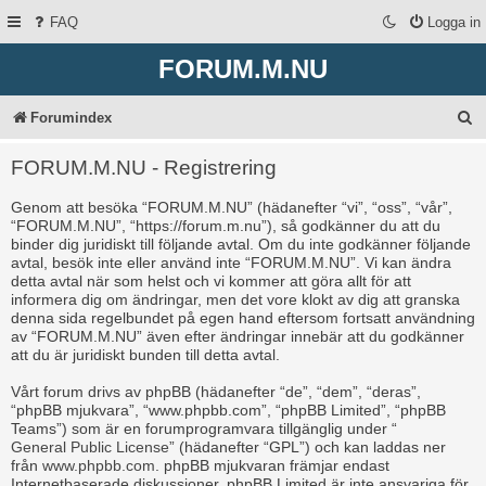
FAQ
Logga in
FORUM.M.NU
S
Forumindex
ö
FORUM.M.NU - Registrering
k
Genom att besöka “FORUM.M.NU” (hädanefter “vi”, “oss”, “vår”,
“FORUM.M.NU”, “https://forum.m.nu”), så godkänner du att du
binder dig juridiskt till följande avtal. Om du inte godkänner följande
avtal, besök inte eller använd inte “FORUM.M.NU”. Vi kan ändra
detta avtal när som helst och vi kommer att göra allt för att
informera dig om ändringar, men det vore klokt av dig att granska
denna sida regelbundet på egen hand eftersom fortsatt användning
av “FORUM.M.NU” även efter ändringar innebär att du godkänner
att du är juridiskt bunden till detta avtal.
Vårt forum drivs av phpBB (hädanefter “de”, “dem”, “deras”,
“phpBB mjukvara”, “www.phpbb.com”, “phpBB Limited”, “phpBB
Teams”) som är en forumprogramvara tillgänglig under “
General Public License
” (hädanefter “GPL”) och kan laddas ner
från
www.phpbb.com
. phpBB mjukvaran främjar endast
Internetbaserade diskussioner, phpBB Limited är inte ansvariga för