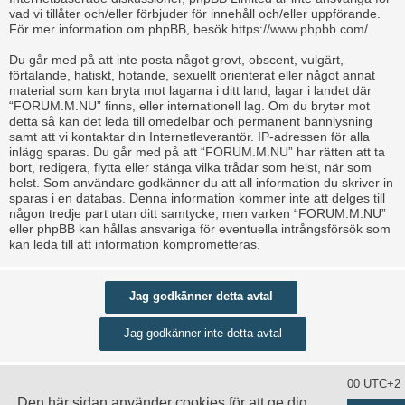
vad vi tillåter och/eller förbjuder för innehåll och/eller uppförande.
För mer information om phpBB, besök
https://www.phpbb.com/
.
Du går med på att inte posta något grovt, obscent, vulgärt,
förtalande, hatiskt, hotande, sexuellt orienterat eller något annat
material som kan bryta mot lagarna i ditt land, lagar i landet där
“FORUM.M.NU” finns, eller internationell lag. Om du bryter mot
detta så kan det leda till omedelbar och permanent bannlysning
samt att vi kontaktar din Internetleverantör. IP-adressen för alla
inlägg sparas. Du går med på att “FORUM.M.NU” har rätten att ta
bort, redigera, flytta eller stänga vilka trådar som helst, när som
helst. Som användare godkänner du att all information du skriver in
sparas i en databas. Denna information kommer inte att delges till
någon tredje part utan ditt samtycke, men varken “FORUM.M.NU”
eller phpBB kan hållas ansvariga för eventuella intrångsförsök som
kan leda till att information komprometteras.
Ta bort alla kakor
Alla tidsangivelser är UTC+02:00 UTC+2
Den här sidan använder cookies för att ge dig