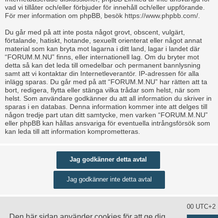
vad vi tillåter och/eller förbjuder för innehåll och/eller uppförande.
För mer information om phpBB, besök
https://www.phpbb.com/
.
Du går med på att inte posta något grovt, obscent, vulgärt,
förtalande, hatiskt, hotande, sexuellt orienterat eller något annat
material som kan bryta mot lagarna i ditt land, lagar i landet där
“FORUM.M.NU” finns, eller internationell lag. Om du bryter mot
detta så kan det leda till omedelbar och permanent bannlysning
samt att vi kontaktar din Internetleverantör. IP-adressen för alla
inlägg sparas. Du går med på att “FORUM.M.NU” har rätten att ta
bort, redigera, flytta eller stänga vilka trådar som helst, när som
helst. Som användare godkänner du att all information du skriver in
sparas i en databas. Denna information kommer inte att delges till
någon tredje part utan ditt samtycke, men varken “FORUM.M.NU”
eller phpBB kan hållas ansvariga för eventuella intrångsförsök som
kan leda till att information komprometteras.
Ta bort alla kakor
Alla tidsangivelser är UTC+02:00 UTC+2
Den här sidan använder cookies för att ge dig