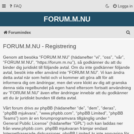
FAQ
Logga in
FORUM.M.NU
S
Forumindex
ö
FORUM.M.NU - Registrering
k
Genom att besöka “FORUM.M.NU” (hädanefter “vi”, “oss”, “vår”,
“FORUM.M.NU”, “https://forum.m.nu”), så godkänner du att du
binder dig juridiskt till följande avtal. Om du inte godkänner följande
avtal, besök inte eller använd inte “FORUM.M.NU”. Vi kan ändra
detta avtal när som helst och vi kommer att göra allt för att
informera dig om ändringar, men det vore klokt av dig att granska
denna sida regelbundet på egen hand eftersom fortsatt användning
av “FORUM.M.NU” även efter ändringar innebär att du godkänner
att du är juridiskt bunden till detta avtal.
Vårt forum drivs av phpBB (hädanefter “de”, “dem”, “deras”,
“phpBB mjukvara”, “www.phpbb.com”, “phpBB Limited”, “phpBB
Teams”) som är en forumprogramvara tillgänglig under “
General Public License
” (hädanefter “GPL”) och kan laddas ner
från
www.phpbb.com
. phpBB mjukvaran främjar endast
Internetbaserade diskussioner, phpBB Limited är inte ansvariga för